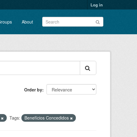
Log in
roups
About
Order by
P
Tags:
Benefícios Concedidos