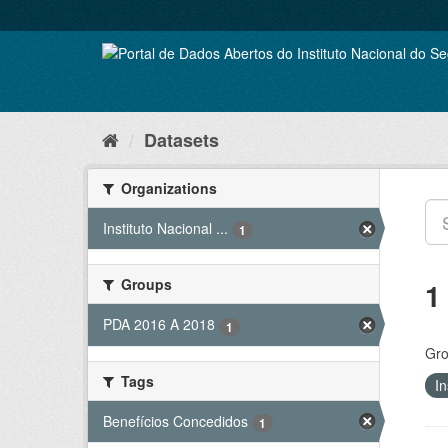
Skip
to
content
Datasets
Organizations
Instituto Nacional ...
1
Groups
1
PDA 2016 A 2018
1
Gro
Tags
In
Benefícios Concedidos
1