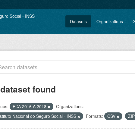
Datasets
Organizations
G
 dataset found
ups:
PDA 2016 A 2018
Organizations:
stituto Nacional do Seguro Social - INSS
Formats:
CSV
ZI