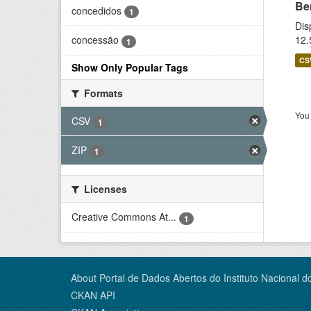
Be
concedidos
1
Dis
12.
concessão
1
CS
Show Only Popular Tags
Formats
You 
CSV
1
ZIP
1
Licenses
Creative Commons At...
1
About Portal de Dados Abertos do Instituto Nacional d
CKAN API