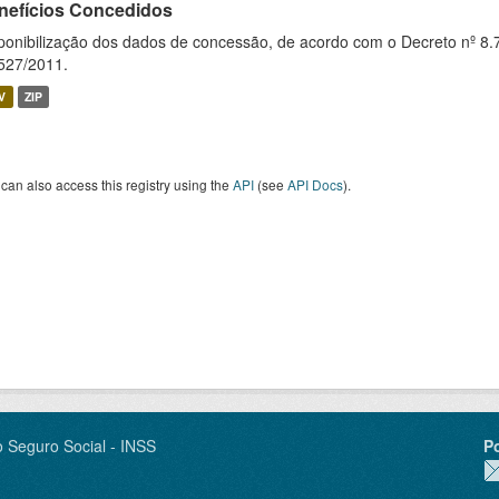
nefícios Concedidos
ponibilização dos dados de concessão, de acordo com o Decreto nº 8.
527/2011.
V
ZIP
can also access this registry using the
API
(see
API Docs
).
o Seguro Social - INSS
P