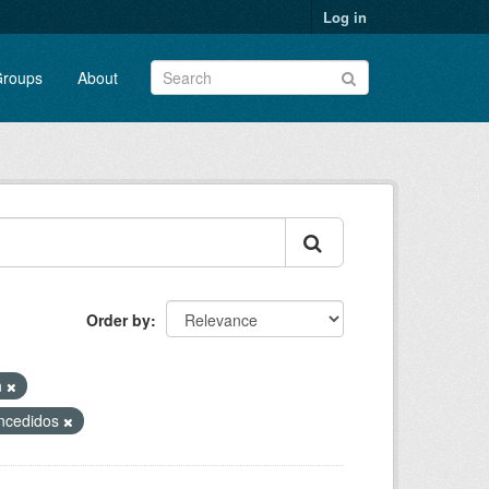
Log in
roups
About
Order by
n
ncedidos