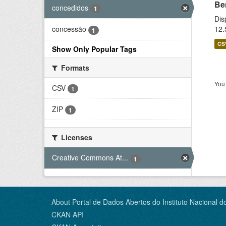
Be
concedidos
1
Dis
12.
concessão
1
CS
Show Only Popular Tags
Formats
You 
CSV
1
ZIP
1
Licenses
Creative Commons At...
1
About Portal de Dados Abertos do Instituto Nacional d
CKAN API