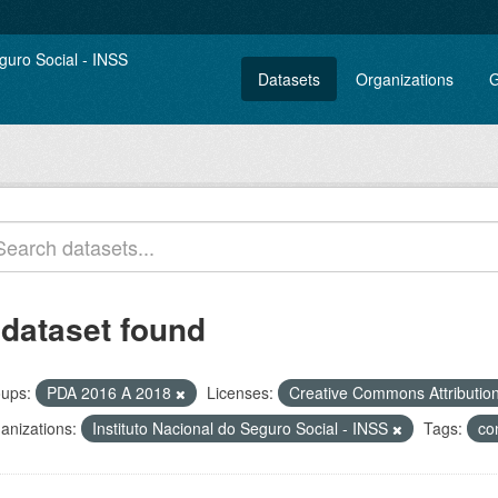
Datasets
Organizations
G
 dataset found
ups:
PDA 2016 A 2018
Licenses:
Creative Commons Attributio
anizations:
Instituto Nacional do Seguro Social - INSS
Tags:
co