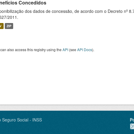
nefícios Concedidos
ponibilização dos dados de concessão, de acordo com o Decreto nº 8.
527/2011.
V
ZIP
can also access this registry using the
API
(see
API Docs
).
o Seguro Social - INSS
P