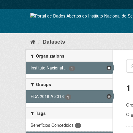
Skip
to
content
Datasets
Organizations
Instituto Nacional ...
1
Groups
1
PDA 2016 A 2018
1
Gro
Tags
Org
Benefícios Concedidos
1