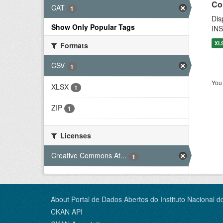
Co
CAT
1
Dis
Show Only Popular Tags
INS
XL
Formats
CSV
1
You 
XLSX
1
ZIP
1
Licenses
Creative Commons At...
1
About Portal de Dados Abertos do Instituto Nacional d
CKAN API