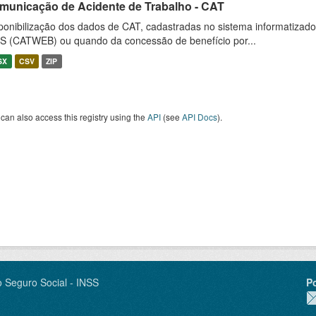
municação de Acidente de Trabalho - CAT
ponibilização dos dados de CAT, cadastradas no sistema informatiza
S (CATWEB) ou quando da concessão de benefício por...
SX
CSV
ZIP
can also access this registry using the
API
(see
API Docs
).
o Seguro Social - INSS
P