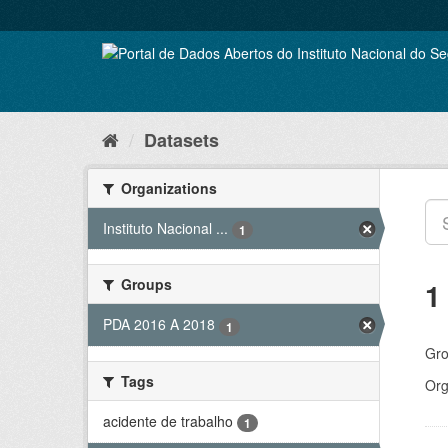
Skip
to
content
Datasets
Organizations
Instituto Nacional ...
1
Groups
1
PDA 2016 A 2018
1
Gro
Tags
Org
acidente de trabalho
1