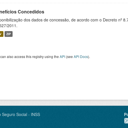
nefícios Concedidos
ponibilização dos dados de concessão, de acordo com o Decreto nº 8.
527/2011.
V
ZIP
can also access this registry using the
API
(see
API Docs
).
o Seguro Social - INSS
P