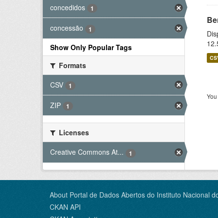
concedidos
1
Be
concessão
1
Dis
12.
Show Only Popular Tags
CS
Formats
CSV
1
You 
ZIP
1
Licenses
Creative Commons At...
1
About Portal de Dados Abertos do Instituto Nacional d
CKAN API