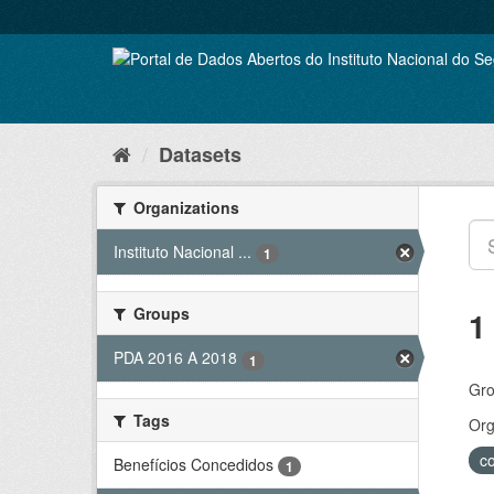
Skip
to
content
Datasets
Organizations
Instituto Nacional ...
1
Groups
1
PDA 2016 A 2018
1
Gro
Tags
Org
c
Benefícios Concedidos
1