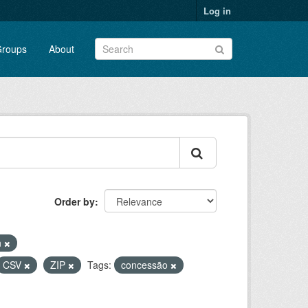
Log in
roups
About
Order by
n
CSV
ZIP
Tags:
concessão