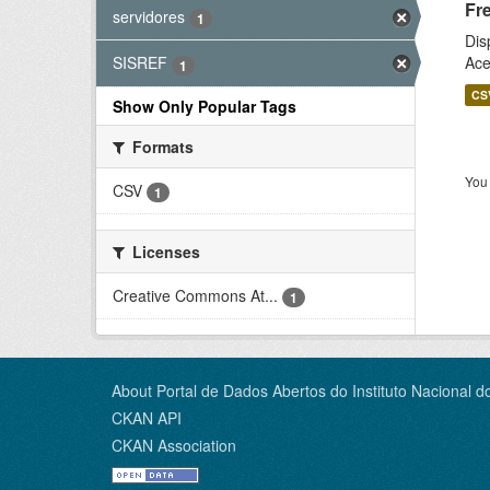
Fr
servidores
1
Dis
Ace
SISREF
1
CS
Show Only Popular Tags
Formats
You 
CSV
1
Licenses
Creative Commons At...
1
About Portal de Dados Abertos do Instituto Nacional d
CKAN API
CKAN Association