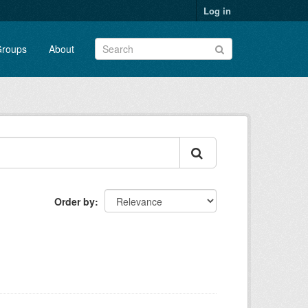
Log in
roups
About
Order by