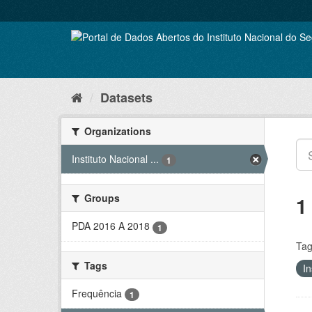
Skip
to
content
Datasets
Organizations
Instituto Nacional ...
1
Groups
1
PDA 2016 A 2018
1
Tag
Tags
In
Frequência
1