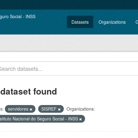
Datasets
Organizations
G
 dataset found
s:
servidores
SISREF
Organizations:
stituto Nacional do Seguro Social - INSS