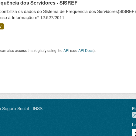
equência dos Servidores - SISREF
ponibiliza os dados do Sistema de Frequência dos Servidores(SISREF)
sso à Informação nº 12.527/2011.
V
can also access this registry using the
API
(see
API Docs
).
o Seguro Social - INSS
P
L