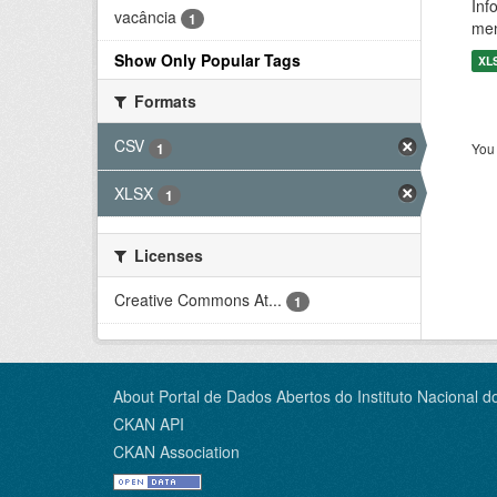
Inf
vacância
1
men
Show Only Popular Tags
XL
Formats
CSV
1
You 
XLSX
1
Licenses
Creative Commons At...
1
About Portal de Dados Abertos do Instituto Nacional d
CKAN API
CKAN Association