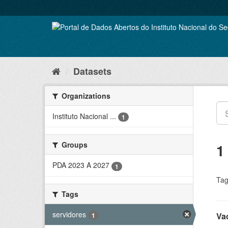
Skip
to
content
Datasets
Organizations
Instituto Nacional ...
1
Groups
1
PDA 2023 A 2027
1
Tag
Tags
servidores
Vac
1