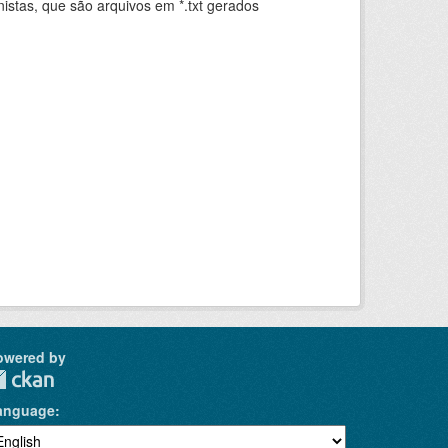
istas, que são arquivos em *.txt gerados
.
owered by
anguage