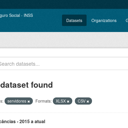
Datasets
Organizations
G
 dataset found
s:
servidores
Formats:
XLSX
CSV
âncias - 2015 a atual