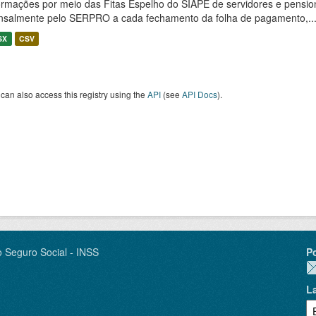
ormações por meio das Fitas Espelho do SIAPE de servidores e pension
salmente pelo SERPRO a cada fechamento da folha de pagamento,..
SX
CSV
can also access this registry using the
API
(see
API Docs
).
o Seguro Social - INSS
P
L