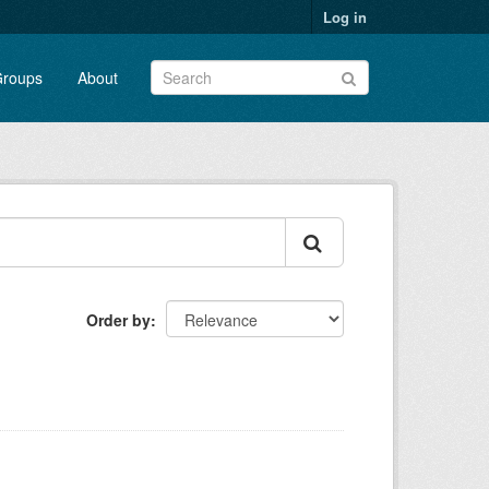
Log in
roups
About
Order by