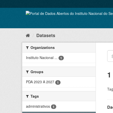
Skip
to
content
Datasets
Organizations
Instituto Nacional ...
1
Groups
1
PDA 2023 A 2027
1
Tag
Tags
administrativos
Dad
1