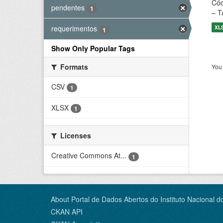
Cód
pendentes
1
– T
XL
requerimentos
1
Show Only Popular Tags
Formats
You 
CSV
1
XLSX
1
Licenses
Creative Commons At...
1
About Portal de Dados Abertos do Instituto Nacional d
CKAN API