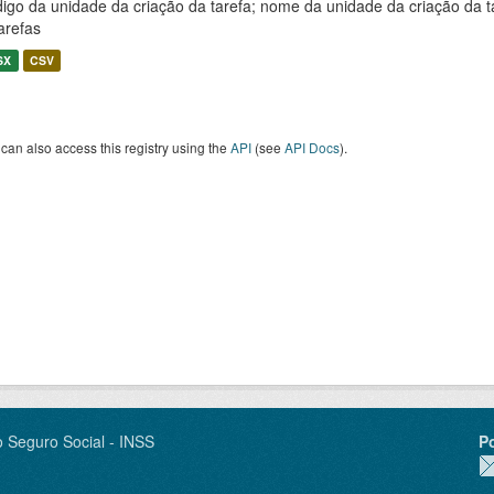
igo da unidade da criação da tarefa; nome da unidade da criação da t
arefas
SX
CSV
can also access this registry using the
API
(see
API Docs
).
o Seguro Social - INSS
P