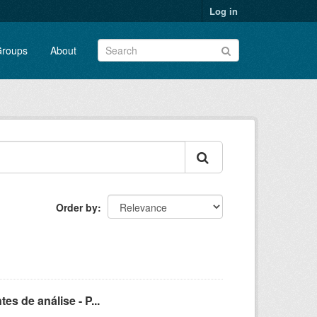
Log in
roups
About
Order by
s de análise - P...