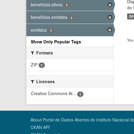
Dis
benefícios ativos
1
do 
ZIP
benefícios emitidos
1
emitidos
1
You 
Show Only Popular Tags
Formats
ZIP
1
Licenses
Creative Commons At...
1
About Portal de Dados Abertos do Instituto Nacional d
CKAN API