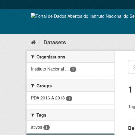
Skip
to
content
Datasets
Organizations
Instituto Nacional ...
1
Groups
1
PDA 2016 A 2018
1
Tag
Tags
ativos
Be
1