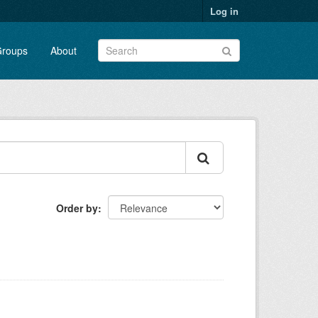
Log in
roups
About
Order by