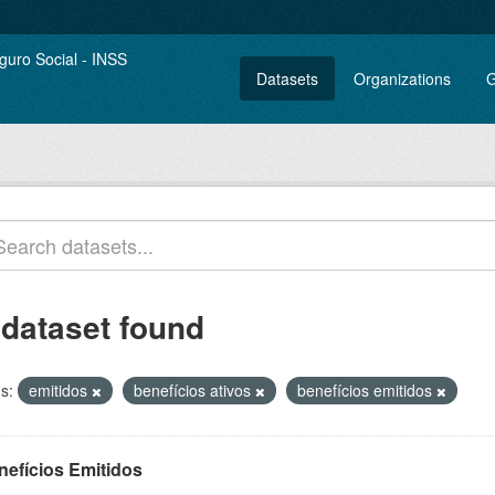
Datasets
Organizations
G
 dataset found
s:
emitidos
benefícios ativos
benefícios emitidos
nefícios Emitidos