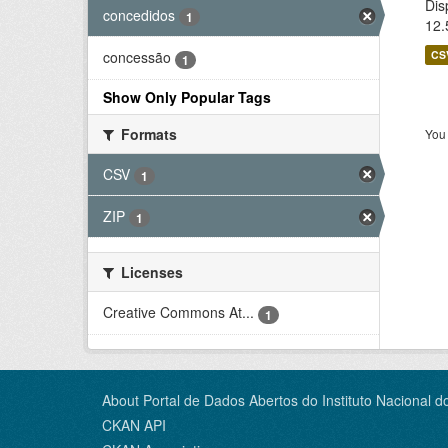
Dis
concedidos
1
12.
CS
concessão
1
Show Only Popular Tags
Formats
You 
CSV
1
ZIP
1
Licenses
Creative Commons At...
1
About Portal de Dados Abertos do Instituto Nacional d
CKAN API