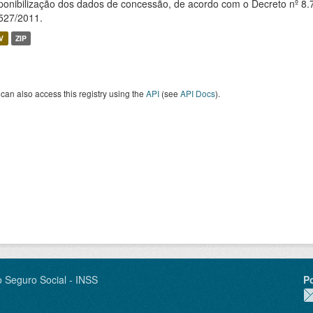
ponibilização dos dados de concessão, de acordo com o Decreto nº 8.
527/2011.
V
ZIP
can also access this registry using the
API
(see
API Docs
).
o Seguro Social - INSS
P