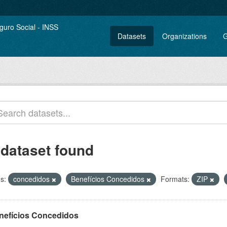
Datasets
Organizations
G
 dataset found
s:
concedidos
Benefícios Concedidos
Formats:
ZIP
nefícios Concedidos