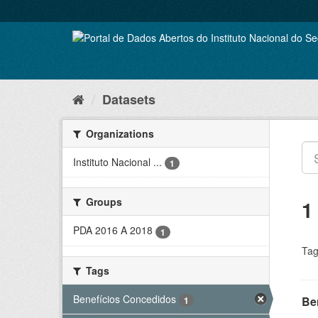
Skip
to
content
Datasets
Organizations
Instituto Nacional ...
1
Groups
1
PDA 2016 A 2018
1
Tag
Tags
Benefícios Concedidos
Be
1