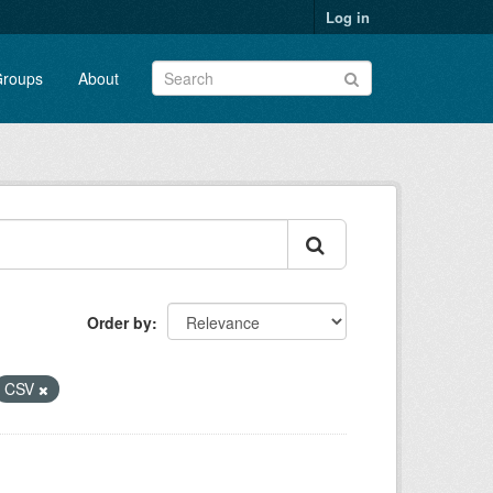
Log in
roups
About
Order by
CSV