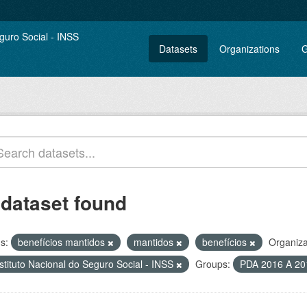
Datasets
Organizations
G
 dataset found
s:
benefícios mantidos
mantidos
benefícios
Organiza
stituto Nacional do Seguro Social - INSS
Groups:
PDA 2016 A 2