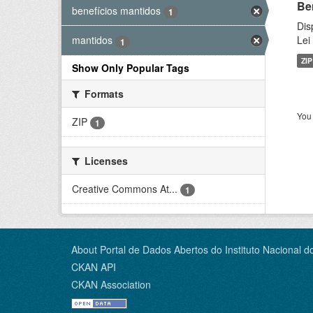
Be
benefícios mantidos
1
Dis
Lei
mantidos
1
ZIP
Show Only Popular Tags
Formats
You 
ZIP
1
Licenses
Creative Commons At...
1
About Portal de Dados Abertos do Instituto Nacional d
CKAN API
CKAN Association