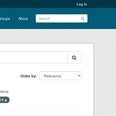
Log in
roups
About
Order by
tions:
018