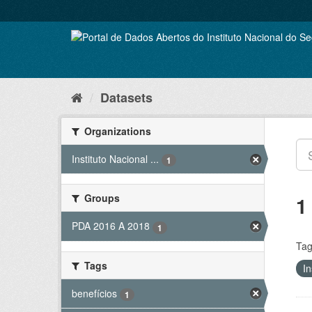
Skip
to
content
Datasets
Organizations
Instituto Nacional ...
1
Groups
1
PDA 2016 A 2018
1
Tag
Tags
In
benefícios
1