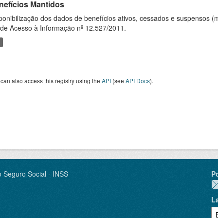
nefícios Mantidos
ponibilização dos dados de benefícios ativos, cessados e suspensos (
 de Acesso à Informação nº 12.527/2011.
can also access this registry using the
API
(see
API Docs
).
o Seguro Social - INSS
P
L