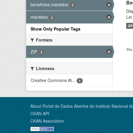
Be
benefícios mantidos
1
Dis
Lei
mantidos
1
ZIP
Show Only Popular Tags
Formats
You 
ZIP
1
Licenses
Creative Commons At...
1
About Portal de Dados Abertos do Instituto Nacional d
CKAN API
CKAN Association