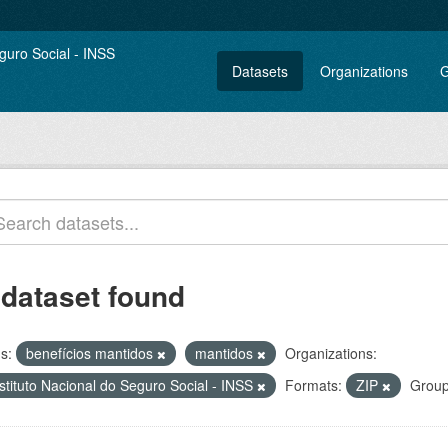
Datasets
Organizations
G
 dataset found
s:
benefícios mantidos
mantidos
Organizations:
stituto Nacional do Seguro Social - INSS
Formats:
ZIP
Group