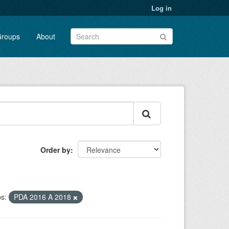
Log in
roups
About
Order by
s:
PDA 2016 A 2018