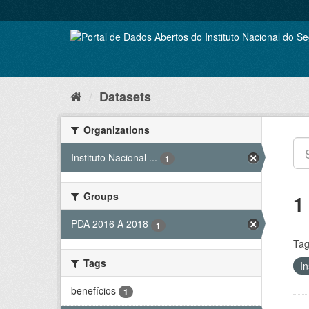
Skip
to
content
Datasets
Organizations
Instituto Nacional ...
1
Groups
1
PDA 2016 A 2018
1
Tag
Tags
In
benefícios
1