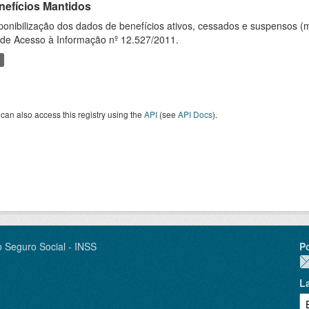
nefícios Mantidos
ponibilização dos dados de benefícios ativos, cessados e suspensos (
 de Acesso à Informação nº 12.527/2011.
can also access this registry using the
API
(see
API Docs
).
o Seguro Social - INSS
P
L