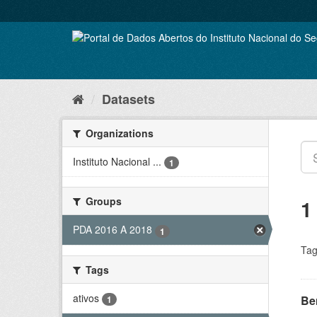
Skip
to
content
Datasets
Organizations
Instituto Nacional ...
1
Groups
1
PDA 2016 A 2018
1
Tag
Tags
ativos
Be
1