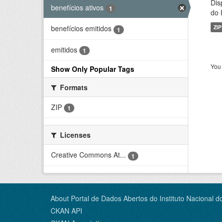
Dis
benefícios ativos
1
do 
ZIP
benefícios emitidos
1
emitidos
1
You 
Show Only Popular Tags
Formats
ZIP
1
Licenses
Creative Commons At...
1
About Portal de Dados Abertos do Instituto Nacional d
CKAN API