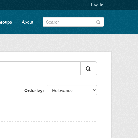
Log in
roups
About
Order by