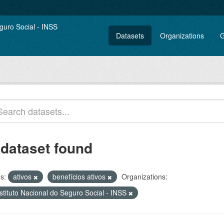
Datasets
Organizations
G
 dataset found
s:
ativos
benefícios ativos
Organizations:
stituto Nacional do Seguro Social - INSS