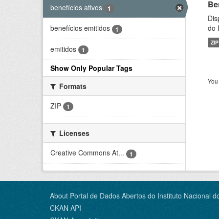
Be
benefícios ativos
1
Dis
do 
benefícios emitidos
1
ZIP
emitidos
1
Show Only Popular Tags
You 
Formats
ZIP
1
Licenses
Creative Commons At...
1
About Portal de Dados Abertos do Instituto Nacional d
CKAN API