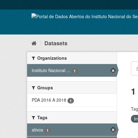
Skip
to
content
Datasets
Organizations
Instituto Nacional ...
1
Groups
1
PDA 2016 A 2018
1
Tag
Tags
In
ativos
1