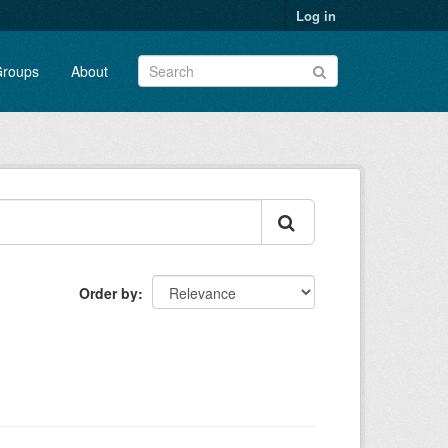
Log in
roups
About
Order by