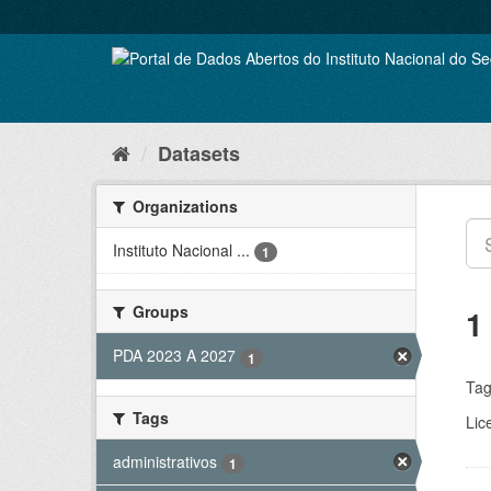
Skip
to
content
Datasets
Organizations
Instituto Nacional ...
1
Groups
1
PDA 2023 A 2027
1
Tag
Tags
Lic
administrativos
1