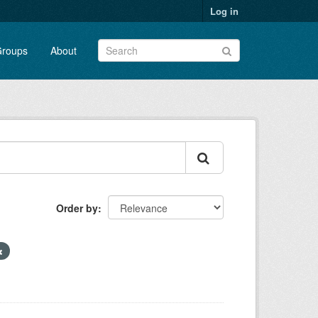
Log in
roups
About
Order by