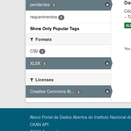
Dad
pendentes
1
Cód
– T
requerimentos
1
XL
Show Only Popular Tags
Formats
You 
CSV
1
XLSX
1
Licenses
Creative Commons At...
1
About Portal de Dados Abertos do Instituto Nacional d
CKAN API