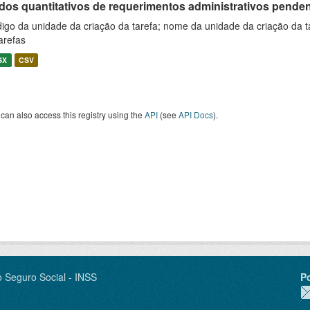
os quantitativos de requerimentos administrativos pendente
igo da unidade da criação da tarefa; nome da unidade da criação da t
arefas
SX
CSV
can also access this registry using the
API
(see
API Docs
).
o Seguro Social - INSS
P