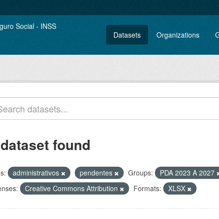
Datasets
Organizations
G
 dataset found
s:
administrativos
pendentes
Groups:
PDA 2023 A 2027
enses:
Creative Commons Attribution
Formats:
XLSX