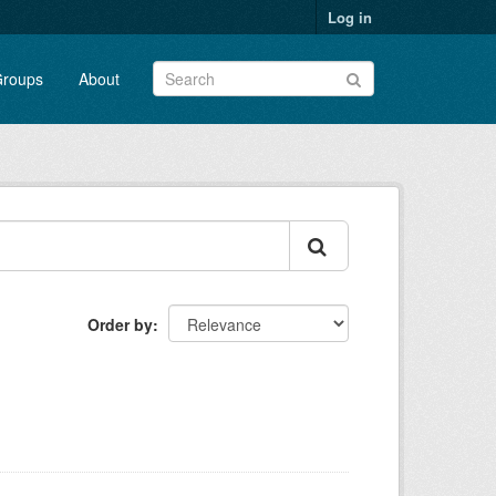
Log in
roups
About
Order by