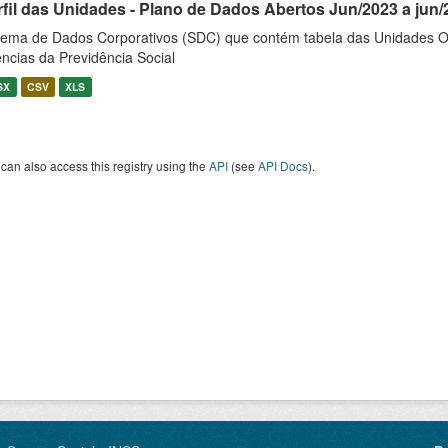
rfil das Unidades - Plano de Dados Abertos Jun/2023 a jun/
tema de Dados Corporativos (SDC) que contém tabela das Unidades O
ncias da Previdência Social
SX
CSV
XLS
can also access this registry using the
API
(see
API Docs
).