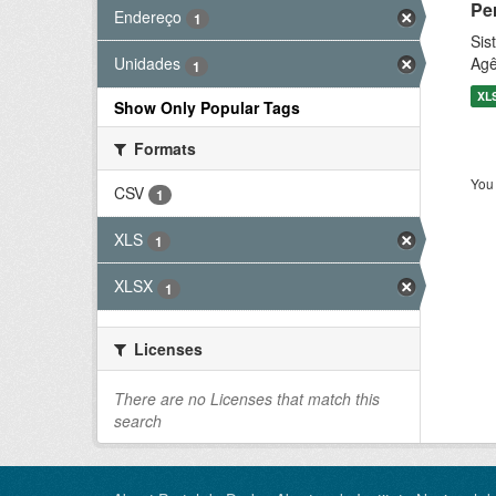
Pe
Endereço
1
Sis
Agê
Unidades
1
XL
Show Only Popular Tags
Formats
You 
CSV
1
XLS
1
XLSX
1
Licenses
There are no Licenses that match this
search