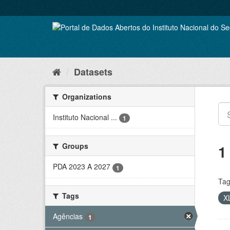
Skip
to
content
Datasets
Organizations
Instituto Nacional ...
1
Groups
1
PDA 2023 A 2027
1
Tag
Tags
X
Agências
1