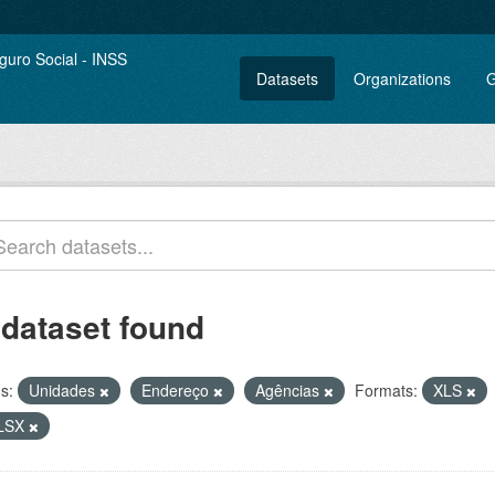
Datasets
Organizations
G
 dataset found
s:
Unidades
Endereço
Agências
Formats:
XLS
LSX