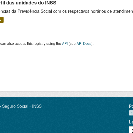
rfil das unidades do INSS
ncias da Previdência Social com os respectivos horários de atendime
V
can also access this registry using the
API
(see
API Docs
).
o Seguro Social - INSS
P
L