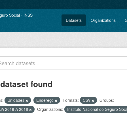
Datasets
Organizations
G
 dataset found
s:
Unidades
Endereço
Formats:
CSV
Groups:
DA 2016 A 2018
Organizations:
Instituto Nacional do Seguro Soc