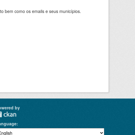
nto bem como os emails e seus municípios.
owered by
anguage