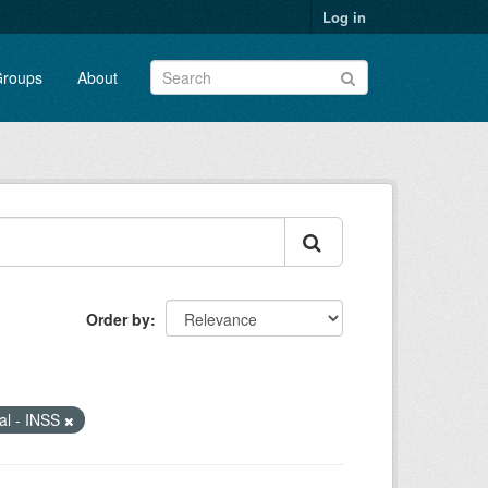
Log in
roups
About
Order by
ial - INSS