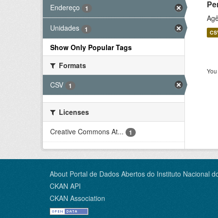
Pe
Endereço
1
Agê
Unidades
1
CS
Show Only Popular Tags
Formats
You 
CSV
1
Licenses
Creative Commons At...
1
About Portal de Dados Abertos do Instituto Nacional d
CKAN API
CKAN Association