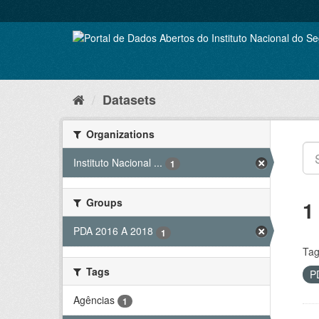
Skip
to
content
Datasets
Organizations
Instituto Nacional ...
1
Groups
1
PDA 2016 A 2018
1
Tag
Tags
P
Agências
1