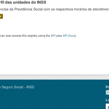
rfil das unidades do INSS
ncias da Previdência Social com os respectivos horários de atendime
V
can also access this registry using the
API
(see
API Docs
).
o Seguro Social - INSS
P
L