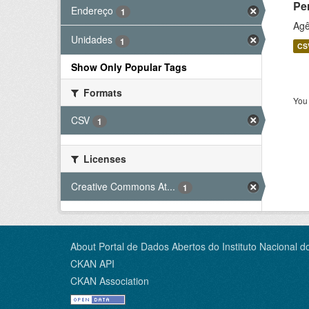
Pe
Endereço
1
Agê
Unidades
1
CS
Show Only Popular Tags
Formats
You 
CSV
1
Licenses
Creative Commons At...
1
About Portal de Dados Abertos do Instituto Nacional d
CKAN API
CKAN Association