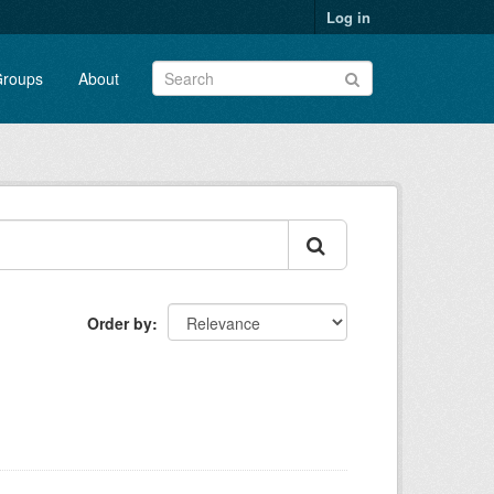
Log in
roups
About
Order by