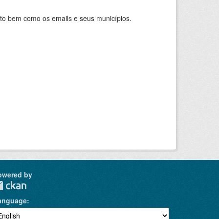
nto bem como os emails e seus municípios.
owered by
anguage