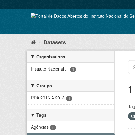
Skip
to
content
Datasets
Organizations
Instituto Nacional ...
1
Groups
1
PDA 2016 A 2018
1
Tag
Tags
C
Agências
1