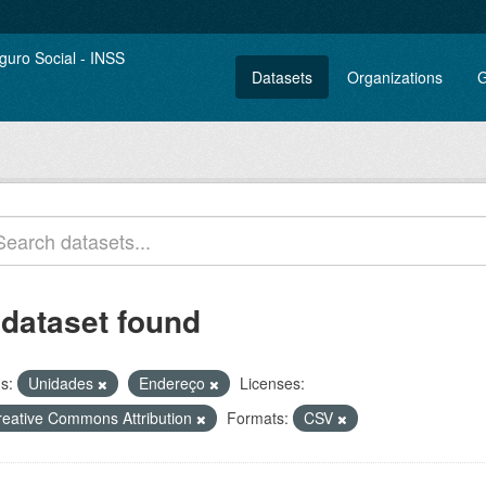
Datasets
Organizations
G
 dataset found
s:
Unidades
Endereço
Licenses:
reative Commons Attribution
Formats:
CSV