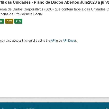
rfil das Unidades - Plano de Dados Abertos Jun/2023 a jun/
tema de Dados Corporativos (SDC) que contém tabela das Unidades O
ncias da Previdência Social
SX
CSV
XLS
can also access this registry using the
API
(see
API Docs
).