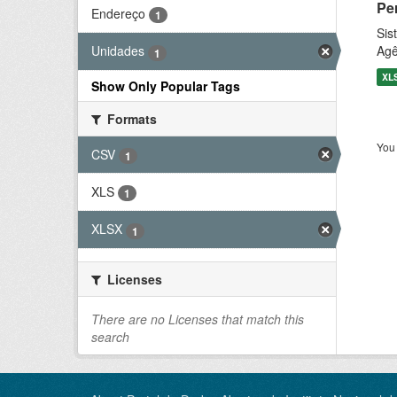
Pe
Endereço
1
Sis
Agê
Unidades
1
XL
Show Only Popular Tags
Formats
You 
CSV
1
XLS
1
XLSX
1
Licenses
There are no Licenses that match this
search