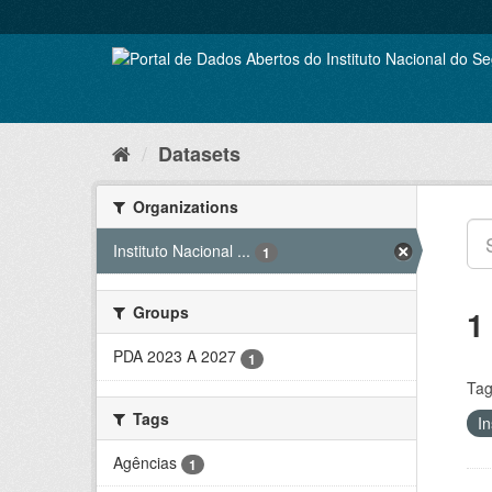
Skip
to
content
Datasets
Organizations
Instituto Nacional ...
1
Groups
1
PDA 2023 A 2027
1
Tag
Tags
In
Agências
1