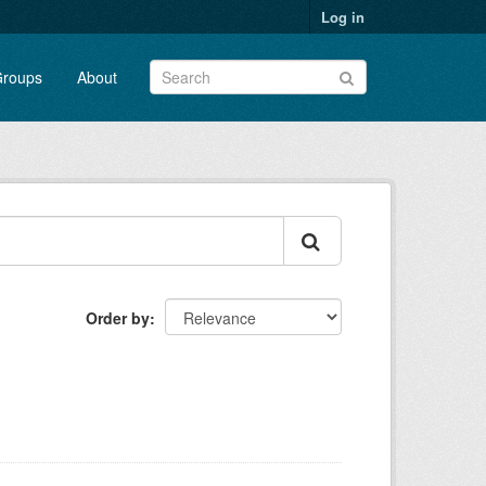
Log in
roups
About
Order by