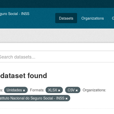
Datasets
Organizations
G
 dataset found
s:
Unidades
Formats:
XLSX
CSV
Organizations:
stituto Nacional do Seguro Social - INSS