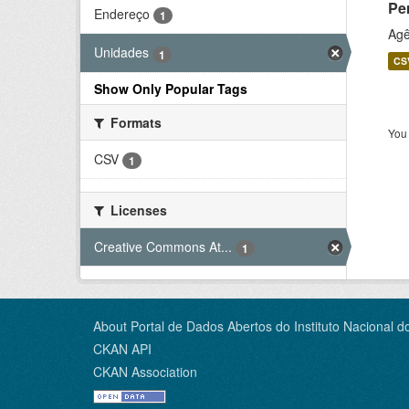
Pe
Endereço
1
Agê
Unidades
1
CS
Show Only Popular Tags
Formats
You 
CSV
1
Licenses
Creative Commons At...
1
About Portal de Dados Abertos do Instituto Nacional d
CKAN API
CKAN Association