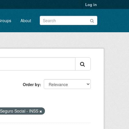
Log in
roups
About
Order by
o Seguro Social - INSS