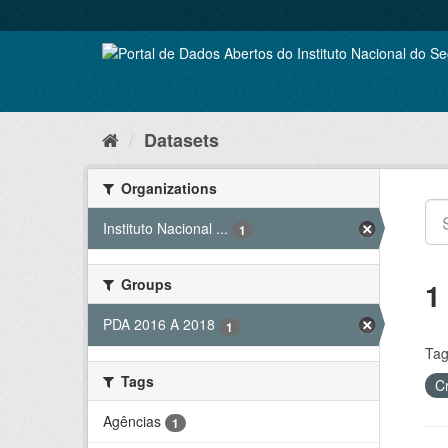
Skip
to
content
Datasets
Organizations
Instituto Nacional ...
1
Groups
1
PDA 2016 A 2018
1
Tag
Tags
C
Agências
1