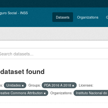
Datasets
Organizations
G
 dataset found
s:
Unidades
Groups:
PDA 2016 A 2018
Licenses:
reative Commons Attribution
Organizations:
Instituto Nacional d