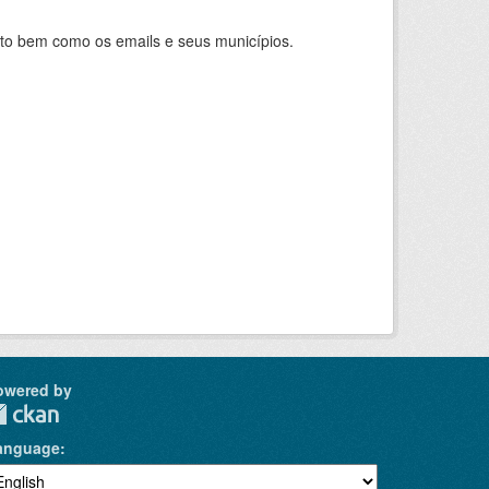
nto bem como os emails e seus municípios.
owered by
anguage