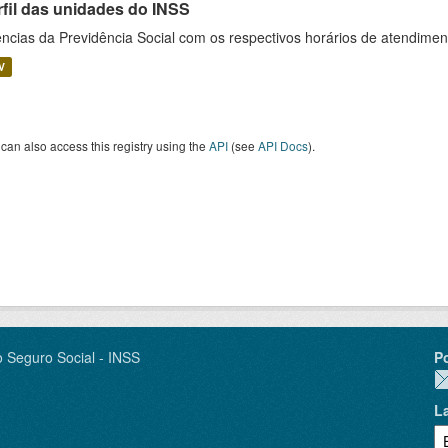
rfil das unidades do INSS
ncias da Previdência Social com os respectivos horários de atendime
V
can also access this registry using the
API
(see
API Docs
).
o Seguro Social - INSS
P
L