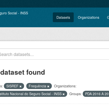
Datasets
Organizations
G
 dataset found
s:
SISREF
Frequência
Organizations:
stituto Nacional do Seguro Social - INSS
Groups:
PDA 2016 A 2