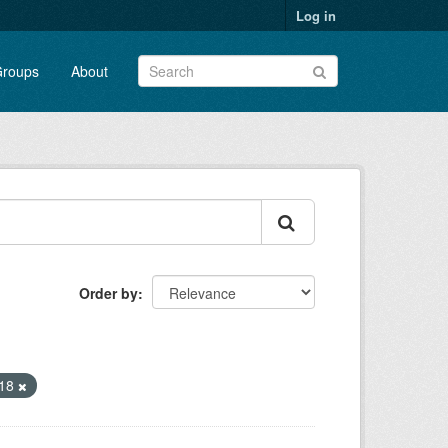
Log in
roups
About
Order by
018