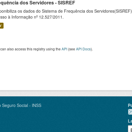
equência dos Servidores - SISREF
ponibiliza os dados do Sistema de Frequência dos Servidores(SISREF)
sso à Informação nº 12.527/2011.
V
can also access this registry using the
API
(see
API Docs
).
o Seguro Social - INSS
P
L