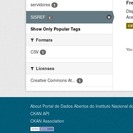
Fr
servidores
1
Dis
Ace
SISREF
1
CS
Show Only Popular Tags
Formats
You 
CSV
1
Licenses
Creative Commons At...
1
About Portal de Dados Abertos do Instituto Nacional d
CKAN API
CKAN Association