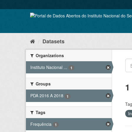
Skip
to
content
Datasets
Organizations
Instituto Nacional ...
1
Groups
1
PDA 2016 A 2018
1
Tag
Tags
In
Frequência
1