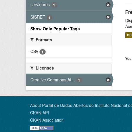
servidores
1
Fr
SISREF
1
Dis
Ace
Show Only Popular Tags
CS
Formats
CSV
1
You 
Licenses
Creative Commons At...
1
About Portal de Dados Abertos do Instituto Nacional d
CKAN API
CKAN Association