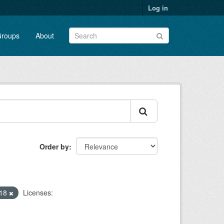
Log in
roups
About
Order by
018
Licenses: