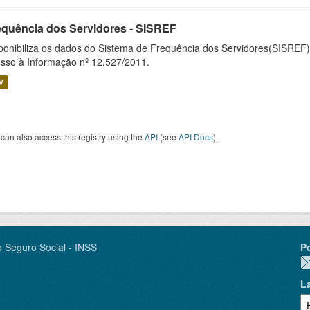
equência dos Servidores - SISREF
ponibiliza os dados do Sistema de Frequência dos Servidores(SISREF)
sso à Informação nº 12.527/2011.
V
can also access this registry using the
API
(see
API Docs
).
o Seguro Social - INSS
P
L