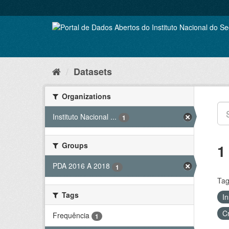
Skip
to
content
Datasets
Organizations
Instituto Nacional ...
1
Groups
1
PDA 2016 A 2018
1
Tag
Tags
In
C
Frequência
1