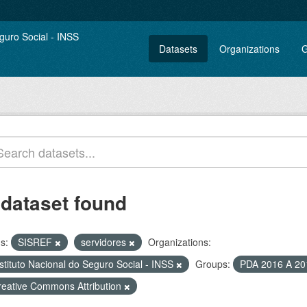
Datasets
Organizations
G
 dataset found
s:
SISREF
servidores
Organizations:
stituto Nacional do Seguro Social - INSS
Groups:
PDA 2016 A 2
reative Commons Attribution