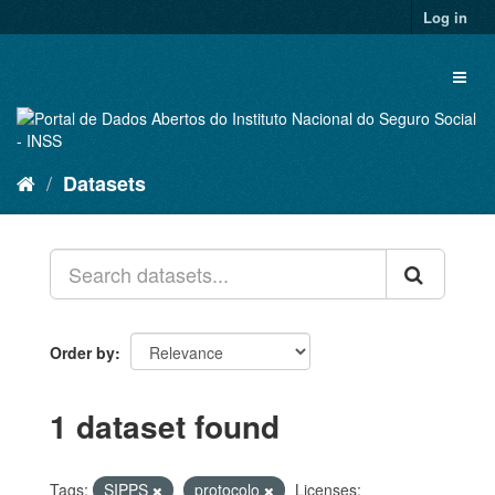
Skip
Log in
to
content
Toggl
naviga
Datasets
Order by
1 dataset found
Tags:
SIPPS
protocolo
Licenses: