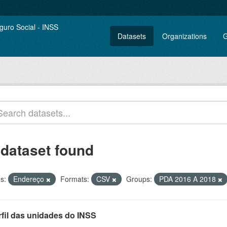
Datasets
Organizations
G
 dataset found
s:
Endereço
Formats:
CSV
Groups:
PDA 2016 A 2018
rfil das unidades do INSS