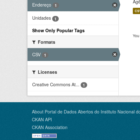
Agê
Endereço
1
CS
Unidades
1
Show Only Popular Tags
You 
Formats
CSV
1
Licenses
Creative Commons At...
1
About Portal de Dados Abertos do Instituto Nacional d
CKAN API
CKAN Association