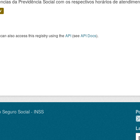
ncias da Previdência Social com os respectivos horários de atendime
V
can also access this registry using the
API
(see
API Docs
).
o Seguro Social - INSS
P
L