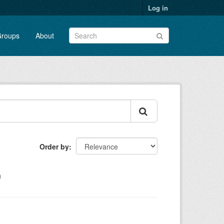
Log in
roups
About
Order by