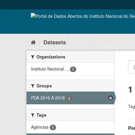
Skip
to
content
Datasets
Organizations
Instituto Nacional ...
1
Groups
1
PDA 2016 A 2018
1
Tag
Tags
Agências
Pe
1