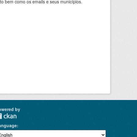
nto bem como os emails e seus municípios.
owered by
anguage