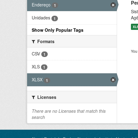
Pe
Endereço
1
Sis
Agê
Unidades
1
XL
Show Only Popular Tags
Formats
You 
CSV
1
XLS
1
XLSX
1
Licenses
There are no Licenses that match this
search