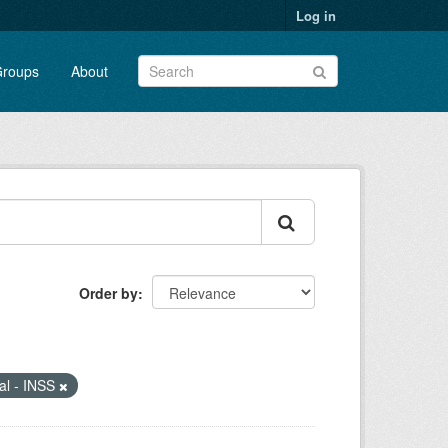
Log in
roups
About
Order by
ial - INSS