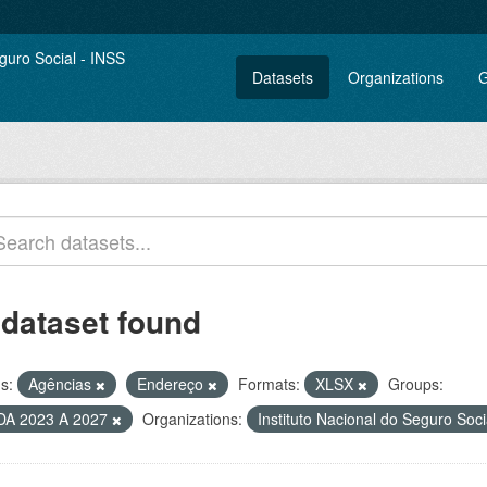
Datasets
Organizations
G
 dataset found
s:
Agências
Endereço
Formats:
XLSX
Groups:
DA 2023 A 2027
Organizations:
Instituto Nacional do Seguro Soc