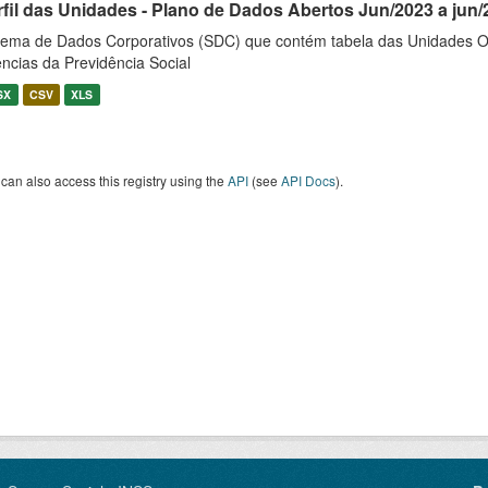
rfil das Unidades - Plano de Dados Abertos Jun/2023 a jun/
tema de Dados Corporativos (SDC) que contém tabela das Unidades O
ncias da Previdência Social
SX
CSV
XLS
can also access this registry using the
API
(see
API Docs
).