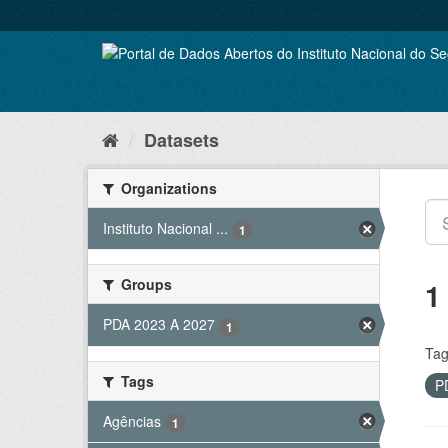
Skip
to
content
Datasets
Organizations
Instituto Nacional ...
1
Groups
1
PDA 2023 A 2027
1
Tag
Tags
P
Agências
1