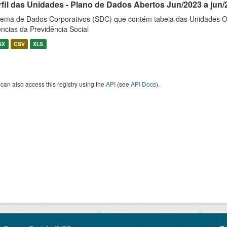
rfil das Unidades - Plano de Dados Abertos Jun/2023 a jun/
tema de Dados Corporativos (SDC) que contém tabela das Unidades O
ncias da Previdência Social
SX
CSV
XLS
can also access this registry using the
API
(see
API Docs
).