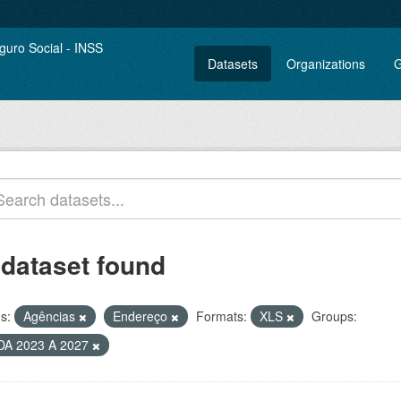
Datasets
Organizations
G
 dataset found
s:
Agências
Endereço
Formats:
XLS
Groups:
DA 2023 A 2027