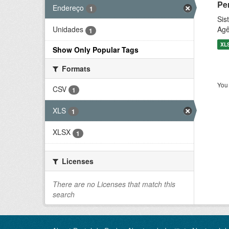
Pe
Endereço
1
Sis
Agê
Unidades
1
XL
Show Only Popular Tags
Formats
You 
CSV
1
XLS
1
XLSX
1
Licenses
There are no Licenses that match this
search