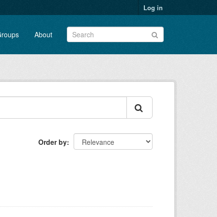
Log in
roups
About
Order by