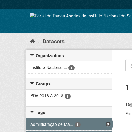
Skip
to
content
Datasets
Organizations
Instituto Nacional ...
1
Groups
1
PDA 2016 A 2018
1
Tag
Tags
For
Administração de Ma...
1