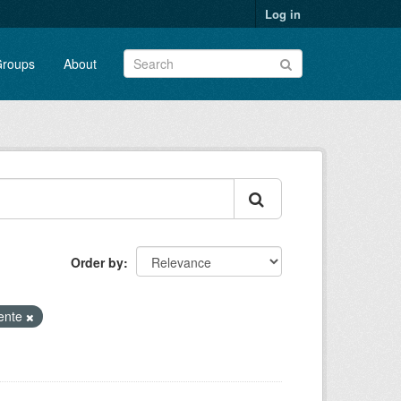
Log in
roups
About
Order by
nente