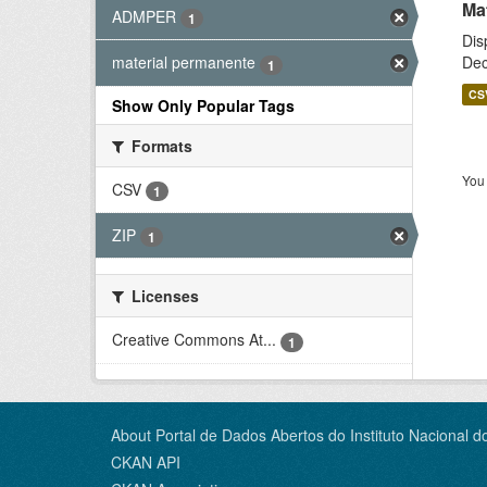
Ma
ADMPER
1
Dis
Dec
material permanente
1
CS
Show Only Popular Tags
Formats
You 
CSV
1
ZIP
1
Licenses
Creative Commons At...
1
About Portal de Dados Abertos do Instituto Nacional d
CKAN API