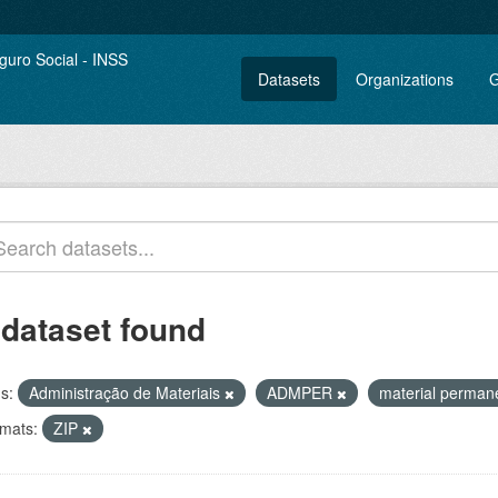
Datasets
Organizations
G
 dataset found
s:
Administração de Materiais
ADMPER
material perma
mats:
ZIP