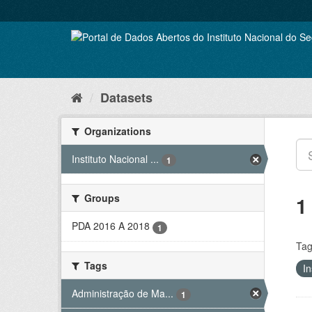
Skip
to
content
Datasets
Organizations
Instituto Nacional ...
1
Groups
1
PDA 2016 A 2018
1
Tag
Tags
In
Administração de Ma...
1