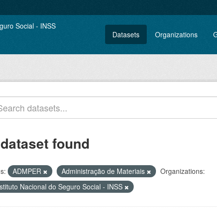
Datasets
Organizations
G
 dataset found
s:
ADMPER
Administração de Materiais
Organizations:
stituto Nacional do Seguro Social - INSS