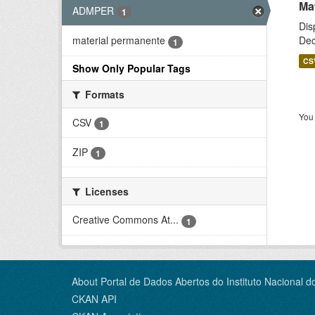
Ma
ADMPER
1
Dis
Dec
material permanente
1
CS
Show Only Popular Tags
Formats
You 
CSV
1
ZIP
1
Licenses
Creative Commons At...
1
About Portal de Dados Abertos do Instituto Nacional d
CKAN API