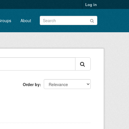
Log in
roups
About
Order by