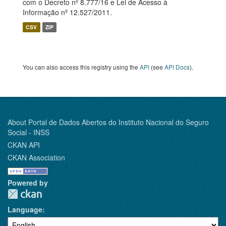
com o Decreto nº 8.777/16 e Lei de Acesso à
Informação nº 12.527/2011.
CSV
ZIP
You can also access this registry using the
API
(see
API Docs
).
About Portal de Dados Abertos do Instituto Nacional do Seguro
Social - INSS
CKAN API
CKAN Association
Powered by
Language