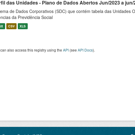
rfil das Unidades - Plano de Dados Abertos Jun/2023 a jun/
tema de Dados Corporativos (SDC) que contém tabela das Unidades O
ncias da Previdência Social
SX
CSV
XLS
can also access this registry using the
API
(see
API Docs
).