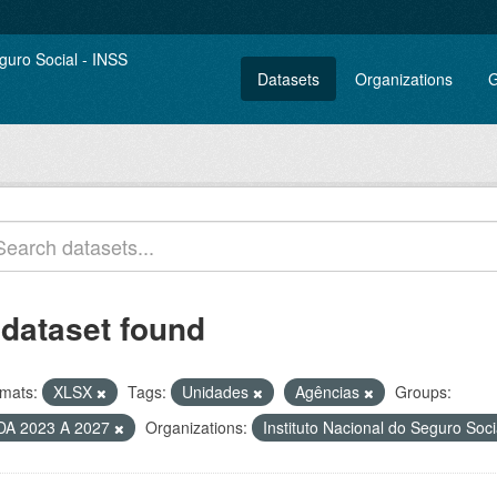
Datasets
Organizations
G
 dataset found
mats:
XLSX
Tags:
Unidades
Agências
Groups:
DA 2023 A 2027
Organizations:
Instituto Nacional do Seguro Soc