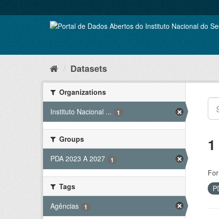
Skip
to
content
Datasets
Organizations
Instituto Nacional ...
1
Groups
1
PDA 2023 A 2027
1
For
Tags
P
Agências
1