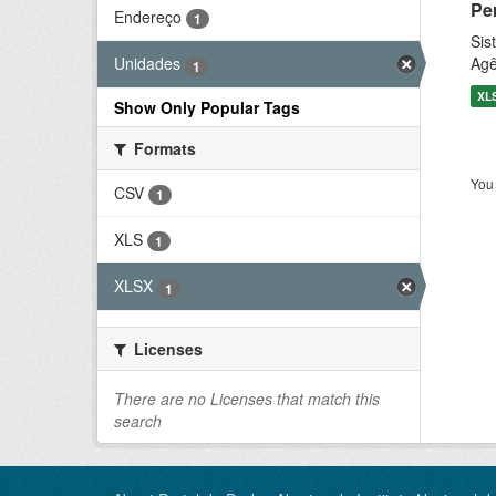
Pe
Endereço
1
Sis
Agê
Unidades
1
XL
Show Only Popular Tags
Formats
You 
CSV
1
XLS
1
XLSX
1
Licenses
There are no Licenses that match this
search