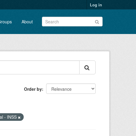
Log in
roups
About
Order by
ial - INSS