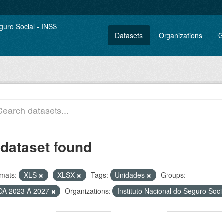
Datasets
Organizations
G
 dataset found
mats:
XLS
XLSX
Tags:
Unidades
Groups:
DA 2023 A 2027
Organizations:
Instituto Nacional do Seguro Soc