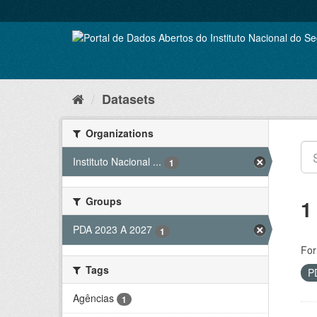
Skip
to
content
Datasets
Organizations
Instituto Nacional ...
1
Groups
1
PDA 2023 A 2027
1
For
Tags
P
Agências
1