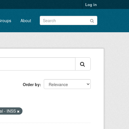
Log in
roups
About
Order by
ial - INSS