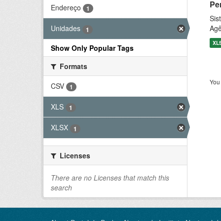
Pe
Endereço
1
Sis
Agê
Unidades
1
XL
Show Only Popular Tags
Formats
You 
CSV
1
XLS
1
XLSX
1
Licenses
There are no Licenses that match this
search