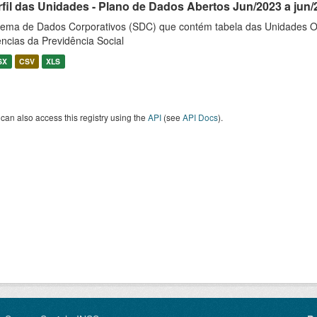
rfil das Unidades - Plano de Dados Abertos Jun/2023 a jun/
tema de Dados Corporativos (SDC) que contém tabela das Unidades O
ncias da Previdência Social
SX
CSV
XLS
can also access this registry using the
API
(see
API Docs
).