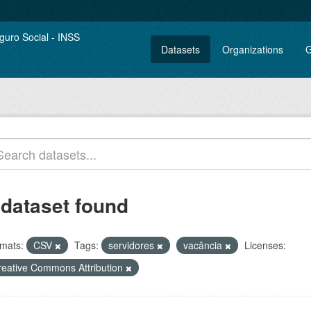
Datasets
Organizations
G
 dataset found
mats:
CSV
Tags:
servidores
vacância
Licenses:
reative Commons Attribution