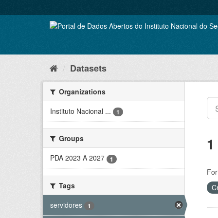
Skip
to
content
Datasets
Organizations
Instituto Nacional ...
1
Groups
1
PDA 2023 A 2027
1
For
Tags
C
servidores
1