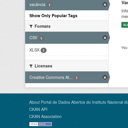
Vac
vacância
1
Inf
Show Only Popular Tags
men
XL
Formats
CSV
1
You 
XLSX
1
Licenses
Creative Commons At...
1
About Portal de Dados Abertos do Instituto Nacional d
CKAN API
CKAN Association