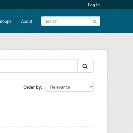
Log in
roups
About
Order by