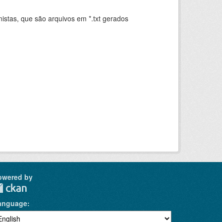
istas, que são arquivos em *.txt gerados
.
owered by
anguage