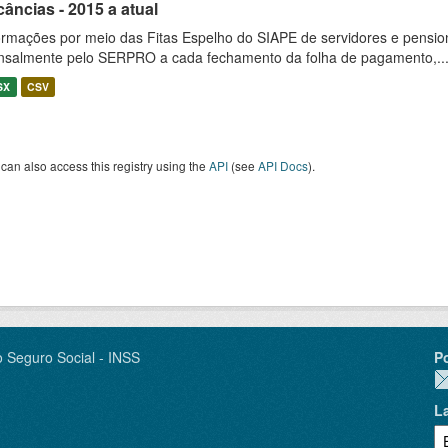
âncias - 2015 a atual
ormações por meio das Fitas Espelho do SIAPE de servidores e pension
salmente pelo SERPRO a cada fechamento da folha de pagamento,..
SX
CSV
can also access this registry using the
API
(see
API Docs
).
o Seguro Social - INSS
P
L