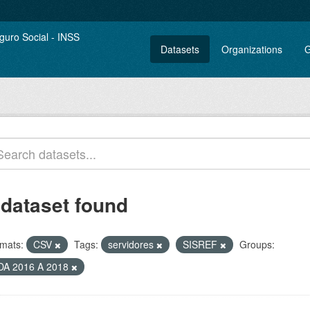
Datasets
Organizations
G
 dataset found
mats:
CSV
Tags:
servidores
SISREF
Groups:
DA 2016 A 2018