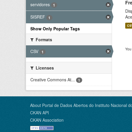
Fr
servidores
1
Dis
Ace
SISREF
1
CS
Show Only Popular Tags
Formats
You 
CSV
1
Licenses
Creative Commons At...
1
About Portal de Dados Abertos do Instituto Nacional d
CKAN API
CKAN Association