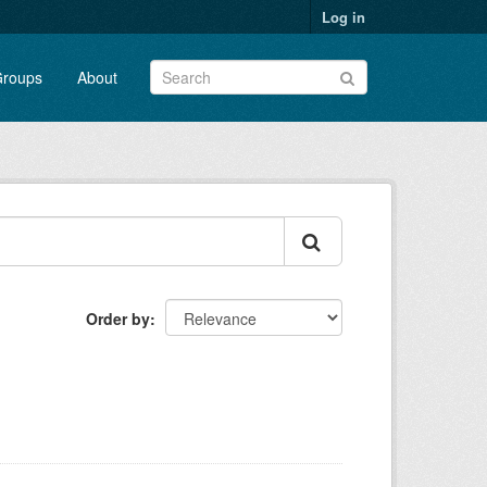
Log in
roups
About
Order by