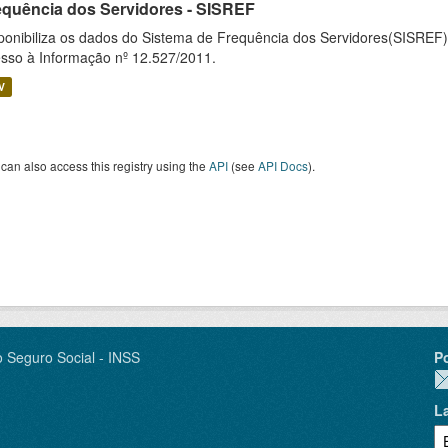
equência dos Servidores - SISREF
ponibiliza os dados do Sistema de Frequência dos Servidores(SISREF)
sso à Informação nº 12.527/2011.
V
can also access this registry using the
API
(see
API Docs
).
o Seguro Social - INSS
P
L