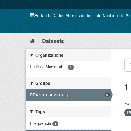
Skip
to
content
Datasets
Organizations
Instituto Nacional ...
1
Groups
1
PDA 2016 A 2018
1
For
Tags
P
Frequência
1