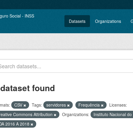
Datasets
Organizations
G
 dataset found
mats:
CSV
Tags:
servidores
Frequência
Licenses:
reative Commons Attribution
Organizations:
Instituto Nacional d
DA 2016 A 2018