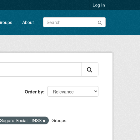
Log in
roups
About
Order by
o Seguro Social - INSS
Groups: