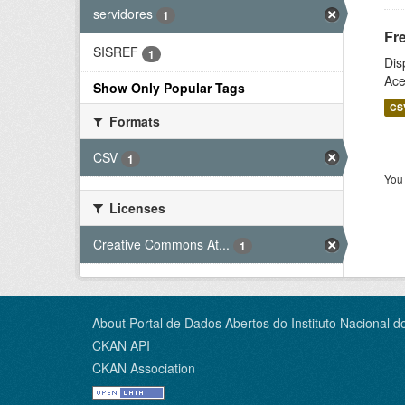
servidores
1
Fr
SISREF
1
Dis
Ace
Show Only Popular Tags
CS
Formats
CSV
1
You 
Licenses
Creative Commons At...
1
About Portal de Dados Abertos do Instituto Nacional d
CKAN API
CKAN Association