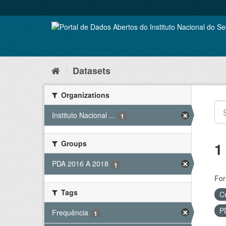
Skip
to
content
Datasets
Organizations
Instituto Nacional ...
1
Groups
1
PDA 2016 A 2018
1
For
Tags
C
P
Frequência
1