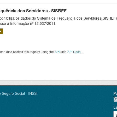
equência dos Servidores - SISREF
ponibiliza os dados do Sistema de Frequência dos Servidores(SISREF)
sso à Informação nº 12.527/2011.
V
can also access this registry using the
API
(see
API Docs
).
o Seguro Social - INSS
P
L