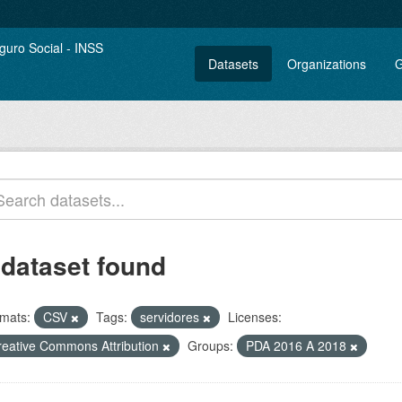
Datasets
Organizations
G
 dataset found
mats:
CSV
Tags:
servidores
Licenses:
reative Commons Attribution
Groups:
PDA 2016 A 2018