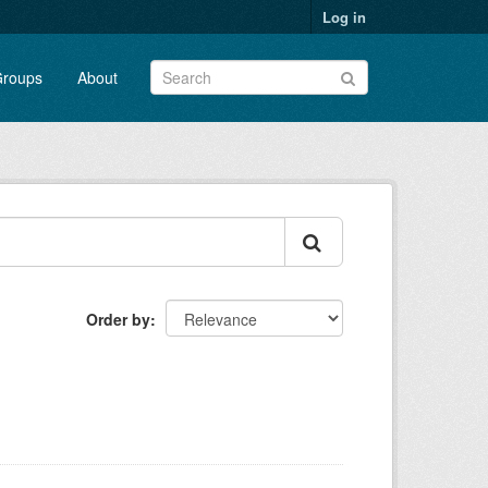
Log in
roups
About
Order by