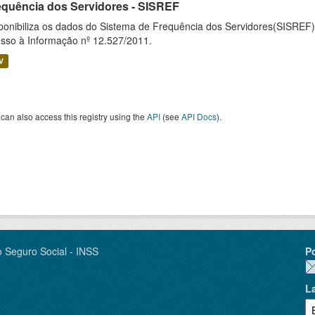
equência dos Servidores - SISREF
ponibiliza os dados do Sistema de Frequência dos Servidores(SISREF)
sso à Informação nº 12.527/2011.
V
can also access this registry using the
API
(see
API Docs
).
o Seguro Social - INSS
P
L