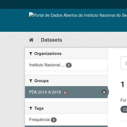
Skip
to
content
Datasets
Organizations
Instituto Nacional ...
1
Groups
1
PDA 2016 A 2018
1
For
Tags
C
Frequência
1