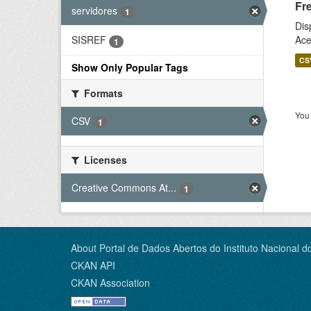
Fr
servidores
1
Dis
Ace
SISREF
1
CS
Show Only Popular Tags
Formats
You 
CSV
1
Licenses
Creative Commons At...
1
About Portal de Dados Abertos do Instituto Nacional d
CKAN API
CKAN Association