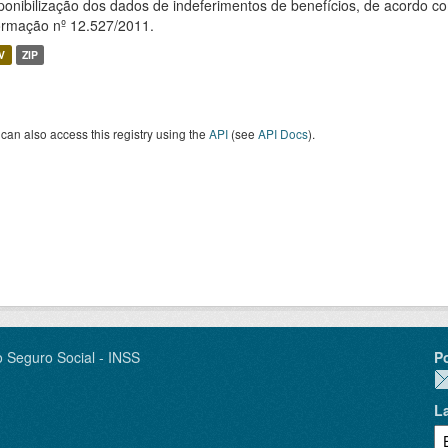
ponibilização dos dados de indeferimentos de benefícios, de acordo c
ormação nº 12.527/2011.
V
ZIP
can also access this registry using the
API
(see
API Docs
).
o Seguro Social - INSS
P
L