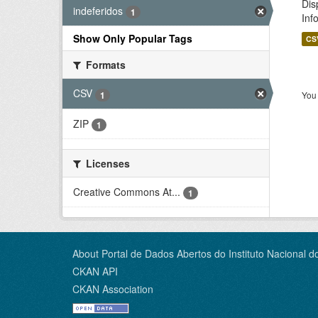
Dis
indeferidos
1
Inf
Show Only Popular Tags
CS
Formats
CSV
1
You 
ZIP
1
Licenses
Creative Commons At...
1
About Portal de Dados Abertos do Instituto Nacional d
CKAN API
CKAN Association