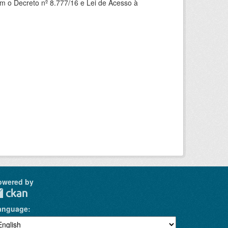
om o Decreto nº 8.777/16 e Lei de Acesso à
owered by
anguage