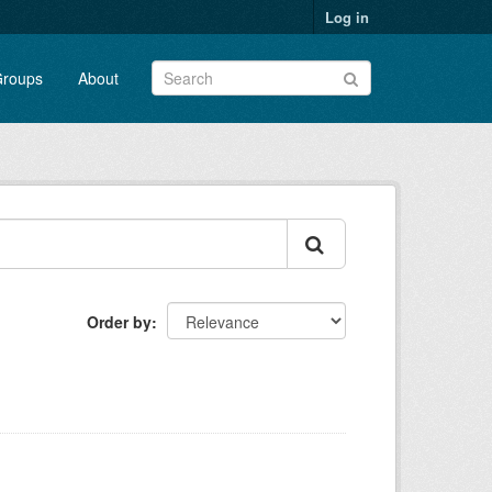
Log in
roups
About
Order by