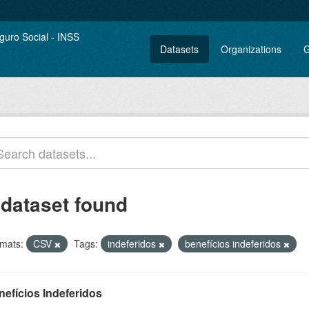
Datasets
Organizations
G
 dataset found
mats:
CSV
Tags:
indeferidos
benefícios indeferidos
nefícios Indeferidos