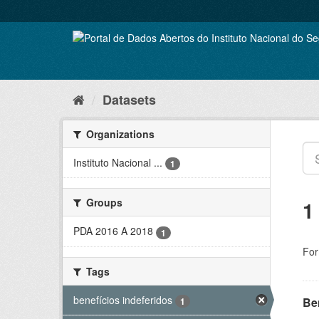
Skip
to
content
Datasets
Organizations
Instituto Nacional ...
1
Groups
1
PDA 2016 A 2018
1
For
Tags
benefícios indeferidos
Be
1