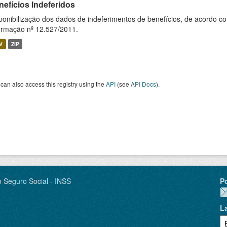
nefícios Indeferidos
ponibilização dos dados de indeferimentos de benefícios, de acordo c
ormação nº 12.527/2011.
V
ZIP
can also access this registry using the
API
(see
API Docs
).
o Seguro Social - INSS
P
L