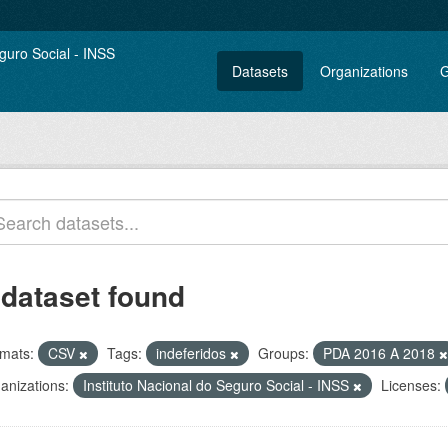
Datasets
Organizations
G
 dataset found
mats:
CSV
Tags:
indeferidos
Groups:
PDA 2016 A 2018
anizations:
Instituto Nacional do Seguro Social - INSS
Licenses: