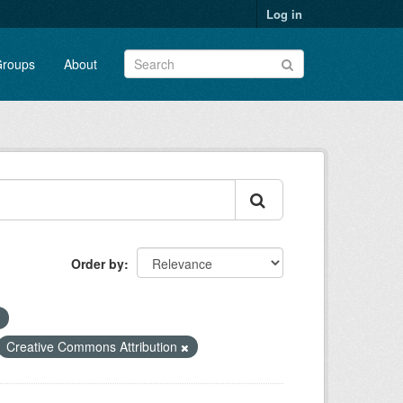
Log in
roups
About
Order by
Creative Commons Attribution