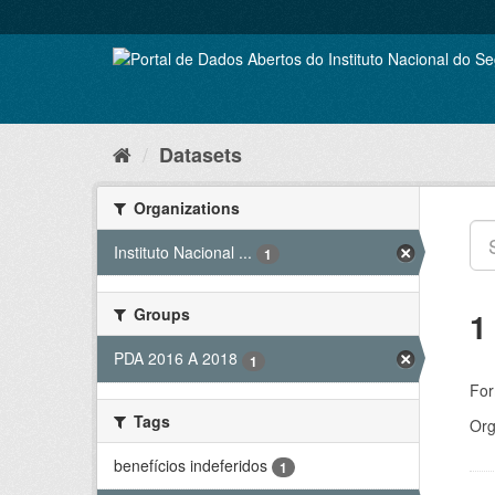
Skip
to
content
Datasets
Organizations
Instituto Nacional ...
1
Groups
1
PDA 2016 A 2018
1
For
Tags
Org
benefícios indeferidos
1