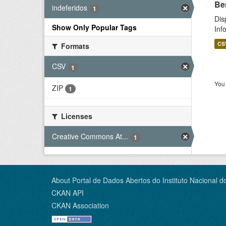
Be
indeferidos
1
Dis
Show Only Popular Tags
Inf
CS
Formats
CSV
1
You 
ZIP
1
Licenses
Creative Commons At...
1
About Portal de Dados Abertos do Instituto Nacional d
CKAN API
CKAN Association