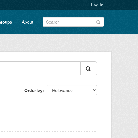
Log in
roups
About
Order by