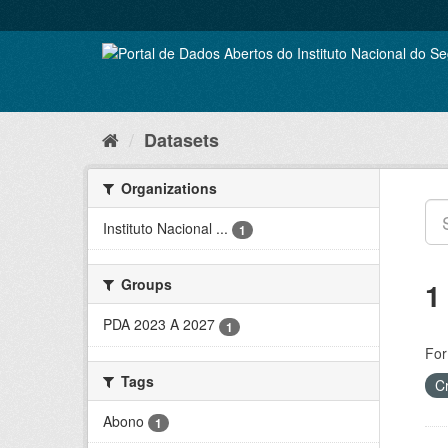
Skip
to
content
Datasets
Organizations
Instituto Nacional ...
1
Groups
1
PDA 2023 A 2027
1
For
Tags
C
Abono
1