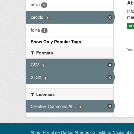
Ab
ativo
1
Inf
men
cedido
1
XL
folha
1
Show Only Popular Tags
You 
Formats
CSV
1
XLSX
1
Licenses
Creative Commons At...
1
About Portal de Dados Abertos do Instituto Nacional d