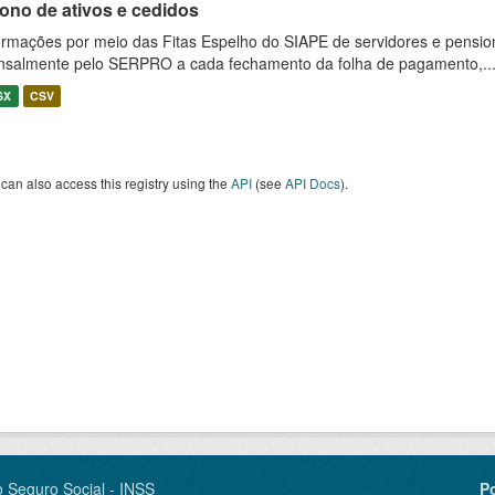
ono de ativos e cedidos
ormações por meio das Fitas Espelho do SIAPE de servidores e pension
salmente pelo SERPRO a cada fechamento da folha de pagamento,..
SX
CSV
can also access this registry using the
API
(see
API Docs
).
o Seguro Social - INSS
P