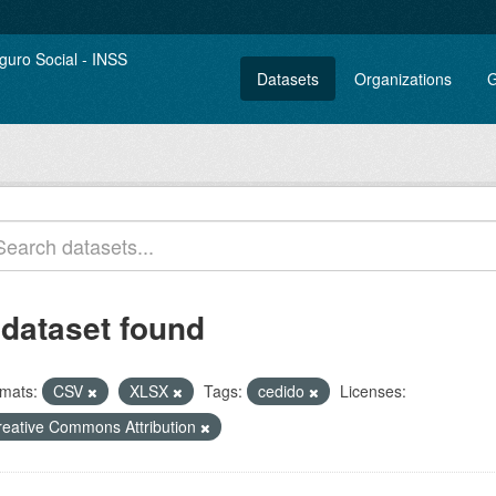
Datasets
Organizations
G
 dataset found
mats:
CSV
XLSX
Tags:
cedido
Licenses:
reative Commons Attribution