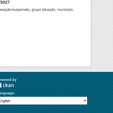
/2027
cessação/suspensão, grupo situação, município,
owered by
anguage