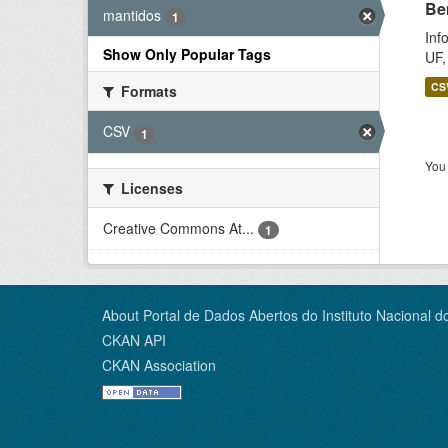
Be
mantidos
1
Inf
Show Only Popular Tags
UF,
CS
Formats
CSV
1
You 
Licenses
Creative Commons At...
1
About Portal de Dados Abertos do Instituto Nacional d
CKAN API
CKAN Association