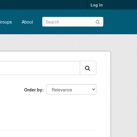
Log in
roups
About
Order by