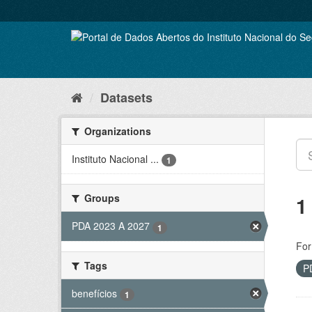
Skip
to
content
Datasets
Organizations
Instituto Nacional ...
1
Groups
1
PDA 2023 A 2027
1
For
Tags
P
benefícios
1