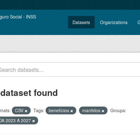
Datasets
Organizations
G
 dataset found
mats:
CSV
Tags:
benefícios
mantidos
Groups:
DA 2023 A 2027