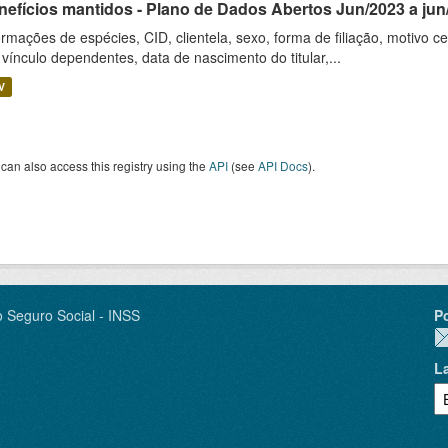
nefícios mantidos - Plano de Dados Abertos Jun/2023 a jun
ormações de espécies, CID, clientela, sexo, forma de filiação, motivo 
 vínculo dependentes, data de nascimento do titular,...
V
can also access this registry using the
API
(see
API Docs
).
o Seguro Social - INSS
P
L