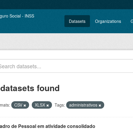
Datasets
Organizations
G
 datasets found
mats:
CSV
XLSX
Tags:
administrativos
adro de Pessoal em atividade consolidado