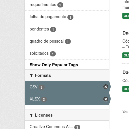
Inf
requerimentos
2
men
XL
folha de pagamento
1
pendentes
1
Dad
quadro de pessoal
Cód
1
– T
solicitados
1
XL
Show Only Popular Tags
Dad
Formats
Cód
CSV
3
XL
XLSX
3
You 
Licenses
Creative Commons At...
3