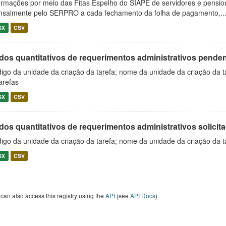
ormações por meio das Fitas Espelho do SIAPE de servidores e pension
salmente pelo SERPRO a cada fechamento da folha de pagamento,..
SX
CSV
os quantitativos de requerimentos administrativos pendente
igo da unidade da criação da tarefa; nome da unidade da criação da t
arefas
SX
CSV
os quantitativos de requerimentos administrativos solicitad
igo da unidade da criação da tarefa; nome da unidade da criação da t
SX
CSV
can also access this registry using the
API
(see
API Docs
).