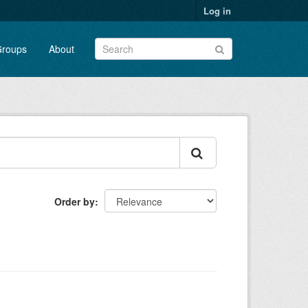
Log in
roups
About
Order by