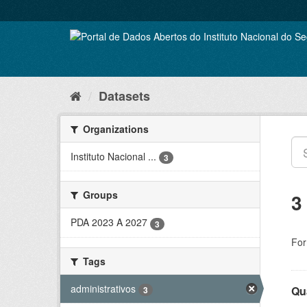
Skip
to
content
Datasets
Organizations
Instituto Nacional ...
3
Groups
3
PDA 2023 A 2027
3
For
Tags
administrativos
Qu
3