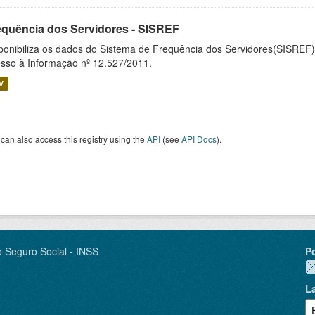
equência dos Servidores - SISREF
ponibiliza os dados do Sistema de Frequência dos Servidores(SISREF)
sso à Informação nº 12.527/2011.
V
can also access this registry using the
API
(see
API Docs
).
o Seguro Social - INSS
P
L