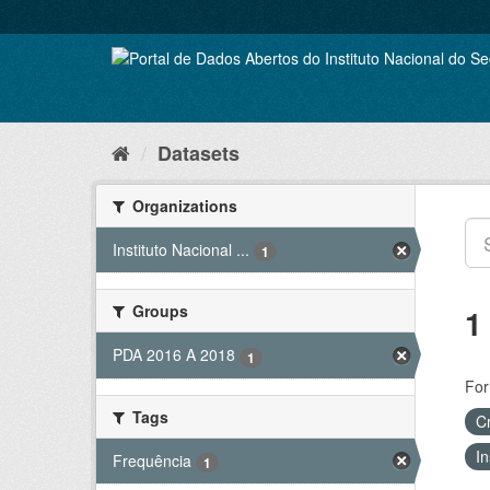
Skip
to
content
Datasets
Organizations
Instituto Nacional ...
1
Groups
1
PDA 2016 A 2018
1
For
Tags
C
In
Frequência
1