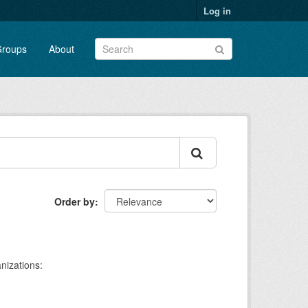
Log in
roups
About
Order by
nizations: