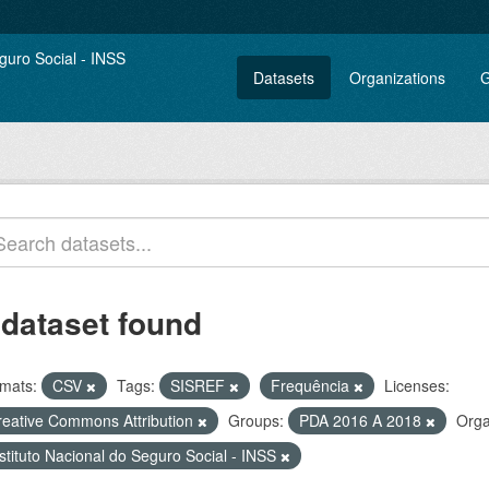
Datasets
Organizations
G
 dataset found
mats:
CSV
Tags:
SISREF
Frequência
Licenses:
reative Commons Attribution
Groups:
PDA 2016 A 2018
Orga
stituto Nacional do Seguro Social - INSS