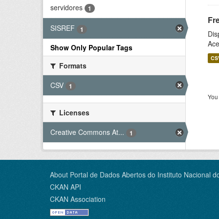
servidores
1
Fr
SISREF
1
Dis
Ace
Show Only Popular Tags
CS
Formats
CSV
1
You 
Licenses
Creative Commons At...
1
About Portal de Dados Abertos do Instituto Nacional d
CKAN API
CKAN Association