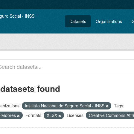
Datasets
Organizations
G
 datasets found
anizations:
Instituto Nacional do Seguro Social - INSS
Tags:
ervidores
Formats:
XLSX
Licenses:
Creative Commons Attr