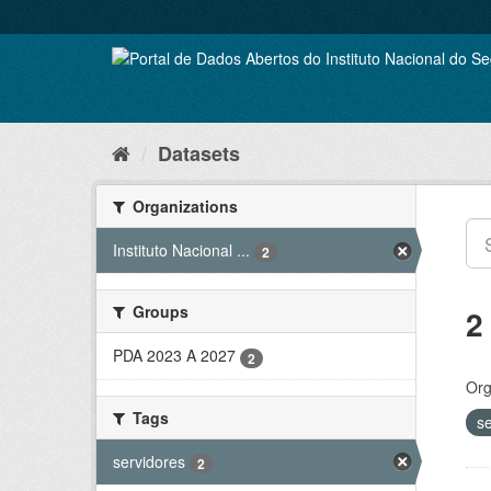
Skip
to
content
Datasets
Organizations
Instituto Nacional ...
2
Groups
2
PDA 2023 A 2027
2
Org
Tags
s
servidores
2