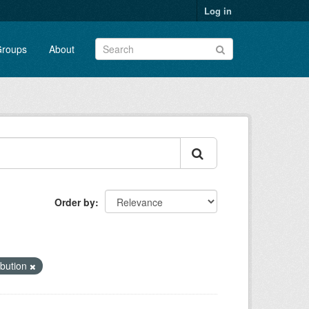
Log in
roups
About
Order by
ibution