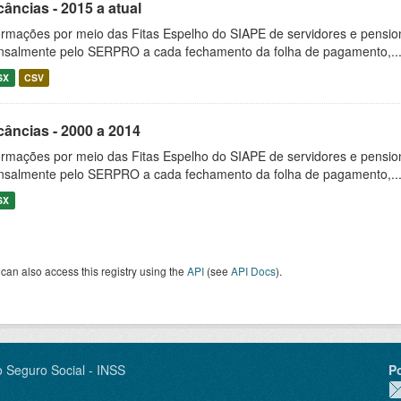
âncias - 2015 a atual
ormações por meio das Fitas Espelho do SIAPE de servidores e pension
salmente pelo SERPRO a cada fechamento da folha de pagamento,..
SX
CSV
câncias - 2000 a 2014
ormações por meio das Fitas Espelho do SIAPE de servidores e pension
salmente pelo SERPRO a cada fechamento da folha de pagamento,..
SX
can also access this registry using the
API
(see
API Docs
).
o Seguro Social - INSS
P