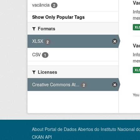
Vac
vacância
2
Inf
Show Only Popular Tags
men
XL
Formats
XLSX
2
Va
CSV
Inf
1
men
XL
Licenses
Creative Commons At...
2
You 
About Portal de Dados Abertos do Instituto Nacional d
CKAN API