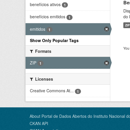
Be
benefícios ativos
1
Dis
do 
benefícios emitidos
1
ZIP
emitidos
1
Show Only Popular Tags
You 
Formats
ZIP
1
Licenses
Creative Commons At...
1
About Portal de Dados Abertos do Instituto Nacional d
CKAN API