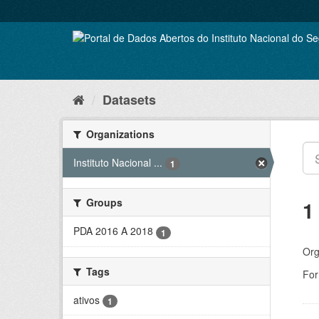
Skip
to
content
Datasets
Organizations
Instituto Nacional ...
1
Groups
1
PDA 2016 A 2018
1
Org
Tags
For
ativos
1