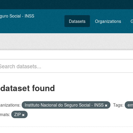
Datasets
Organizations
G
 dataset found
anizations:
Instituto Nacional do Seguro Social - INSS
Tags:
em
mats:
ZIP