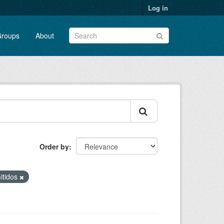
Log in
roups
About
Order by
itidos