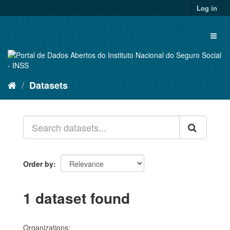
Skip
Log in
to
content
Toggl
naviga
Datasets
Order by
1 dataset found
Organizations: