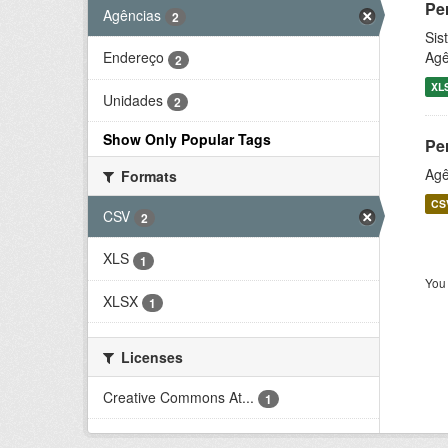
Pe
Agências
2
Sis
Agê
Endereço
2
XL
Unidades
2
Show Only Popular Tags
Pe
Agê
Formats
CS
CSV
2
XLS
1
You 
XLSX
1
Licenses
Creative Commons At...
1