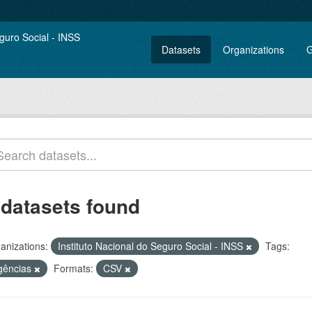
Datasets
Organizations
G
 datasets found
anizations:
Instituto Nacional do Seguro Social - INSS
Tags:
gências
Formats:
CSV