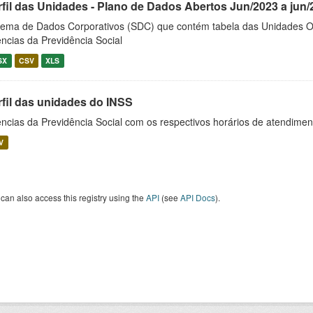
rfil das Unidades - Plano de Dados Abertos Jun/2023 a jun/
tema de Dados Corporativos (SDC) que contém tabela das Unidades O
ncias da Previdência Social
SX
CSV
XLS
rfil das unidades do INSS
ncias da Previdência Social com os respectivos horários de atendime
V
can also access this registry using the
API
(see
API Docs
).