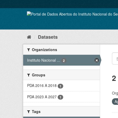
Skip
to
content
Datasets
Organizations
Instituto Nacional ...
2
Groups
2
PDA 2016 A 2018
1
Org
PDA 2023 A 2027
1
A
Tags