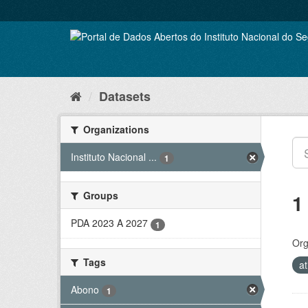
Skip
to
content
Datasets
Organizations
Instituto Nacional ...
1
Groups
1
PDA 2023 A 2027
1
Org
Tags
a
Abono
1