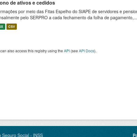
ono de ativos e cedidos
ormações por meio das Fitas Espelho do SIAPE de servidores e pension
salmente pelo SERPRO a cada fechamento da folha de pagamento,..
SX
CSV
can also access this registry using the
API
(see
API Docs
).
o Seguro Social - INSS
P