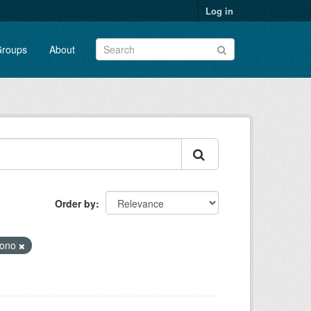
Log in
roups
About
Order by
ono