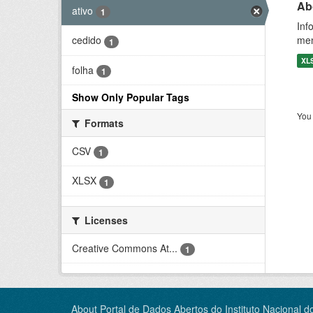
Ab
ativo
1
Inf
men
cedido
1
XL
folha
1
Show Only Popular Tags
You 
Formats
CSV
1
XLSX
1
Licenses
Creative Commons At...
1
About Portal de Dados Abertos do Instituto Nacional d