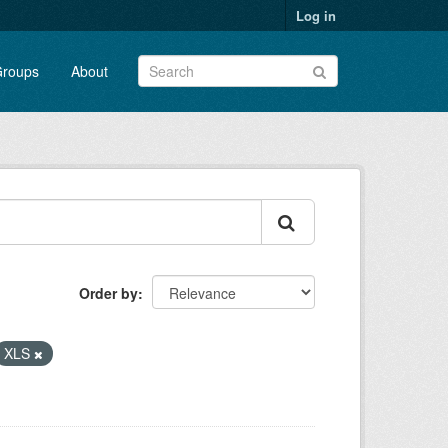
Log in
roups
About
Order by
XLS