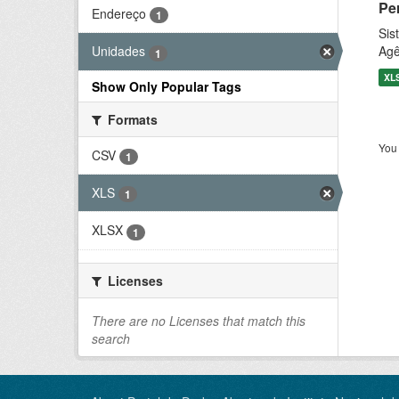
Pe
Endereço
1
Sis
Agê
Unidades
1
XL
Show Only Popular Tags
Formats
You 
CSV
1
XLS
1
XLSX
1
Licenses
There are no Licenses that match this
search