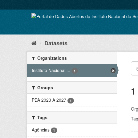
Skip
to
content
Datasets
Organizations
Instituto Nacional ...
1
Groups
1
PDA 2023 A 2027
1
Org
Tags
Tag
Agências
1