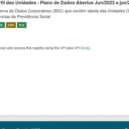
rfil das Unidades - Plano de Dados Abertos Jun/2023 a jun/
tema de Dados Corporativos (SDC) que contém tabela das Unidades O
ncias da Previdência Social
SX
CSV
XLS
can also access this registry using the
API
(see
API Docs
).