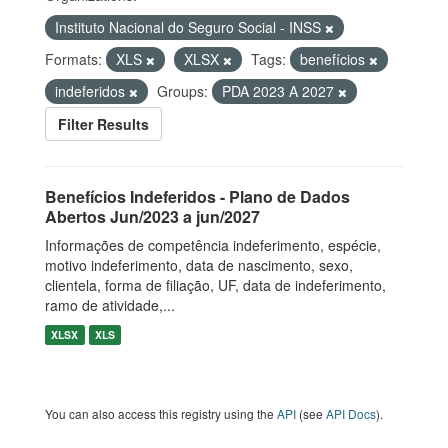
Instituto Nacional do Seguro Social - INSS
Formats:
XLS
XLSX
Tags:
benefícios
indeferidos
Groups:
PDA 2023 A 2027
Filter Results
Benefícios Indeferidos - Plano de Dados
Abertos Jun/2023 a jun/2027
Informações de competência indeferimento, espécie,
motivo indeferimento, data de nascimento, sexo,
clientela, forma de filiação, UF, data de indeferimento,
ramo de atividade,...
XLSX
XLS
You can also access this registry using the
API
(see
API Docs
).