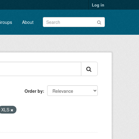
Log in
roups
About
Order by
XLS