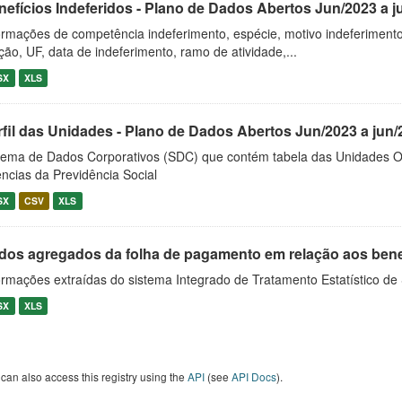
nefícios Indeferidos - Plano de Dados Abertos Jun/2023 a j
ormações de competência indeferimento, espécie, motivo indeferimento,
iação, UF, data de indeferimento, ramo de atividade,...
SX
XLS
rfil das Unidades - Plano de Dados Abertos Jun/2023 a jun/
tema de Dados Corporativos (SDC) que contém tabela das Unidades O
ncias da Previdência Social
SX
CSV
XLS
dos agregados da folha de pagamento em relação aos benefíc
ormações extraídas do sistema Integrado de Tratamento Estatístico de
SX
XLS
can also access this registry using the
API
(see
API Docs
).