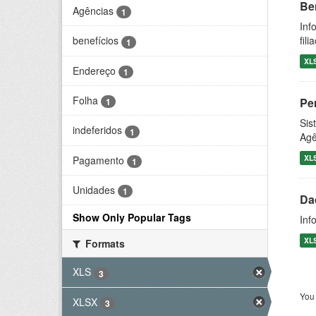
Be
Agências
1
Inf
fil
benefícios
1
XL
Endereço
1
Folha
Pe
1
Sis
indeferidos
1
Agê
XL
Pagamento
1
Unidades
1
Da
Show Only Popular Tags
Inf
XL
Formats
XLS
3
You 
XLSX
3