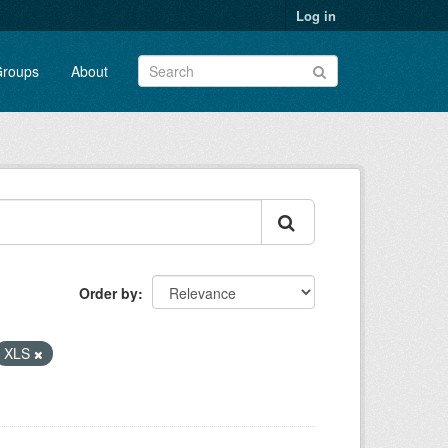
Log in
roups
About
Order by
XLS