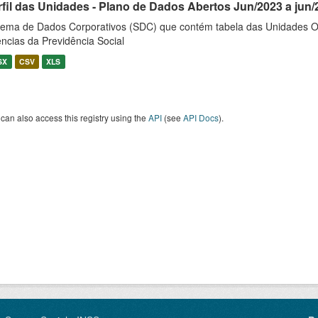
rfil das Unidades - Plano de Dados Abertos Jun/2023 a jun/
tema de Dados Corporativos (SDC) que contém tabela das Unidades O
ncias da Previdência Social
SX
CSV
XLS
can also access this registry using the
API
(see
API Docs
).