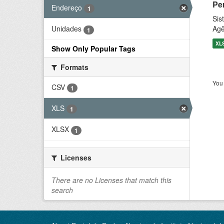
Pe
Endereço
1
Sis
Agê
Unidades
1
XL
Show Only Popular Tags
Formats
You 
CSV
1
XLS
1
XLSX
1
Licenses
There are no Licenses that match this
search