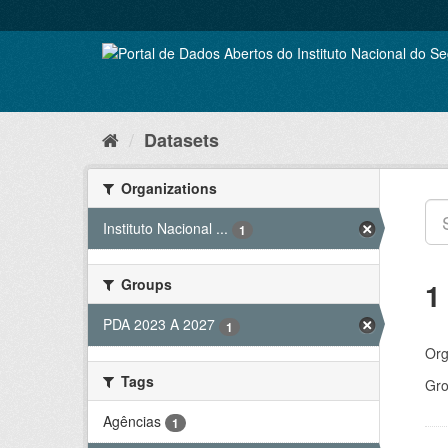
Skip
to
content
Datasets
Organizations
Instituto Nacional ...
1
Groups
1
PDA 2023 A 2027
1
Org
Tags
Gro
Agências
1