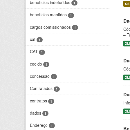
benefícios indeferidos
1
CS
benefícios mantidos
1
Dad
cargos comissionados
1
Cód
– T
cat
1
XL
CAT
1
Dad
cedido
1
Cód
concessão
1
XL
Contratados
1
Da
contratos
1
Inf
XL
dados
1
Endereço
1
Be