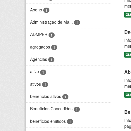
Inf
men
Abono
1
XL
Administração de Ma...
1
Da
ADMPER
1
Inf
men
agregados
1
XL
Agências
1
Ab
ativo
1
Inf
ativos
1
men
XL
benefícios ativos
1
Benefícios Concedidos
1
Be
Inf
benefícios emitidos
1
pag