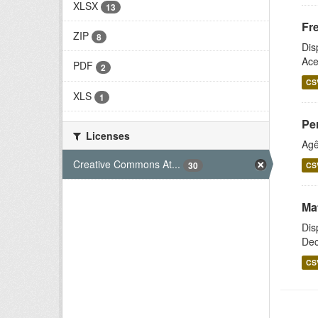
XLSX
13
Fr
ZIP
8
Dis
Ace
PDF
2
CS
XLS
1
Pe
Licenses
Agê
Creative Commons At...
30
CS
Ma
Dis
Dec
CS