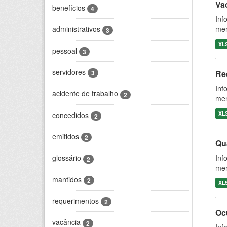
Vac
benefícios
4
Inf
men
administrativos
3
XL
pessoal
3
servidores
Re
3
Inf
acidente de trabalho
2
men
XL
concedidos
2
emitidos
2
Qu
Inf
glossário
2
men
mantidos
2
XL
requerimentos
2
Oc
vacância
2