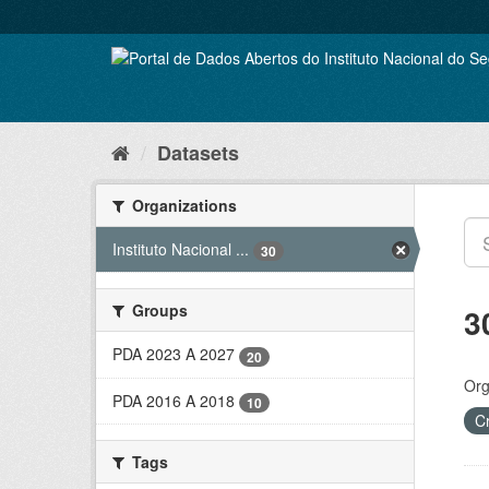
Skip
to
content
Datasets
Organizations
Instituto Nacional ...
30
Groups
3
PDA 2023 A 2027
20
Org
PDA 2016 A 2018
10
C
Tags