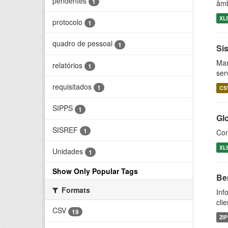
pendentes
1
âmb
XL
protocolo
1
quadro de pessoal
1
Si
Man
relatórios
1
ser
requisitados
1
CS
SIPPS
1
Gl
SISREF
1
Con
XL
Unidades
1
Show Only Popular Tags
Be
Formats
Inf
cli
CSV
19
ZIP