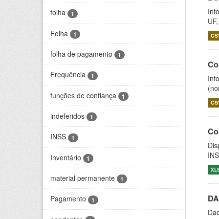
Inf
folha
1
UF,
Folha
1
CS
folha de pagamento
1
Co
Frequência
1
Inf
(no
funções de confiança
1
CS
indeferidos
1
Co
INSS
1
Dis
INS
Inventário
1
XL
material permanente
1
DA
Pagamento
1
Dad