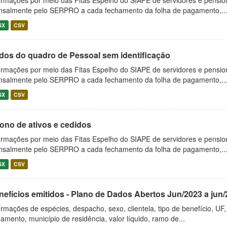
ormações por meio das Fitas Espelho do SIAPE de servidores e pension
salmente pelo SERPRO a cada fechamento da folha de pagamento,..
SX
CSV
dos do quadro de Pessoal sem identificação
ormações por meio das Fitas Espelho do SIAPE de servidores e pension
salmente pelo SERPRO a cada fechamento da folha de pagamento,..
SX
CSV
ono de ativos e cedidos
ormações por meio das Fitas Espelho do SIAPE de servidores e pension
salmente pelo SERPRO a cada fechamento da folha de pagamento,..
SX
CSV
nefícios emitidos - Plano de Dados Abertos Jun/2023 a jun
ormações de espécies, despacho, sexo, clientela, tipo de benefício, U
amento, município de residência, valor líquido, ramo de...