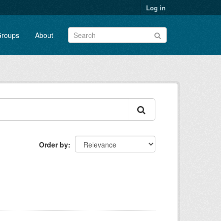
Log in
roups
About
Order by